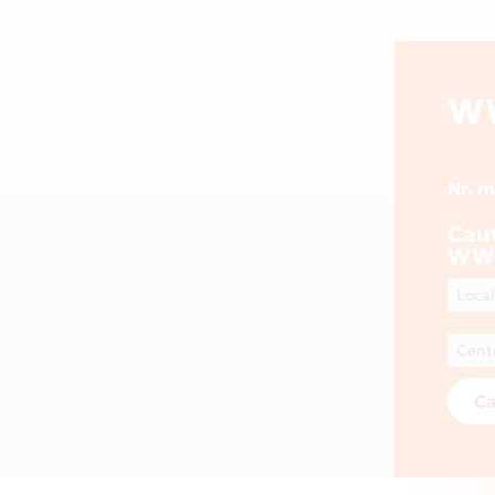
W
Nr. 
Cau
WW
Ca