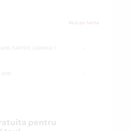
Vezi pe harta
ei 60B, PARTER, CAMERA 1
-
A 60B
-
ratuita pentru