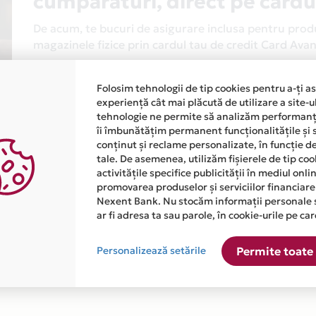
cumparaturi, direct pe cardu
De acum, te bucuri de asigurare inclusa pentru produs
magazinele fizice prin cardul tau de credit Card Av
Asigurarea este acordata automat, fara sa trebuiasca
Folosim tehnologii de tip cookies pentru a-ți a
Afla mai multe
experiență cât mai plăcută de utilizare a site-u
tehnologie ne permite să analizăm performanța
îi îmbunătățim permanent funcționalitățile și 
conținut și reclame personalizate, în funcție d
tale. De asemenea, utilizăm fișierele de tip co
activitățile specifice publicității în mediul onl
promovarea produselor și serviciilor financiare
Nexent Bank. Nu stocăm informații personale 
atiile primite de la fiecare comerciant partener Card Avantaj. 
ar fi adresa ta sau parole, în cookie-urile pe car
Personalizează setările
Permite toate 
 este disponibila in magazinul online WWW.MARKETDEALS.RO din 