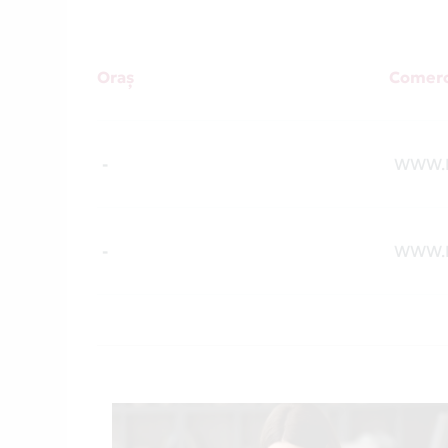
Oraș
Comerc
-
WWW.
-
WWW.