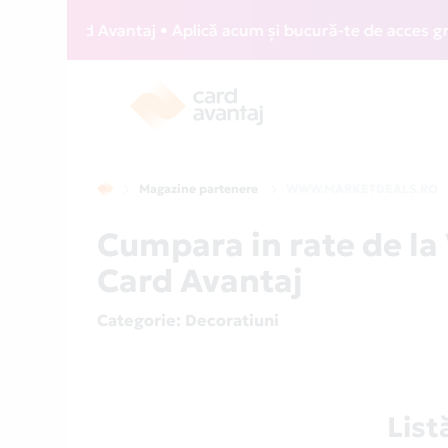
Z Card Avantaj • Aplică acum și bucură-te de acces gratuit 
Magazine partenere
WWW.MARKETDEALS.RO
Cumpara in rate de 
Card Avantaj
Categorie
: Decoratiuni
Lis