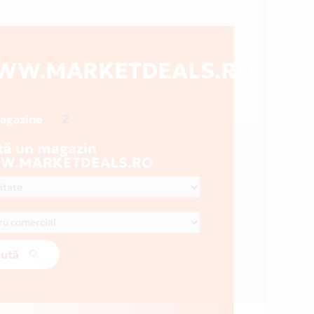
WW.MARKETDEALS.RO
2
magazine
tă un magazin
W.MARKETDEALS.RO
ută