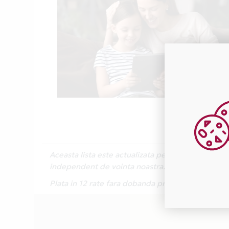
Aceasta lista este actualizata periodic cu inform
independent de vointa noastra.
Plata in 12 rate fara dobanda prin Card Avantaj