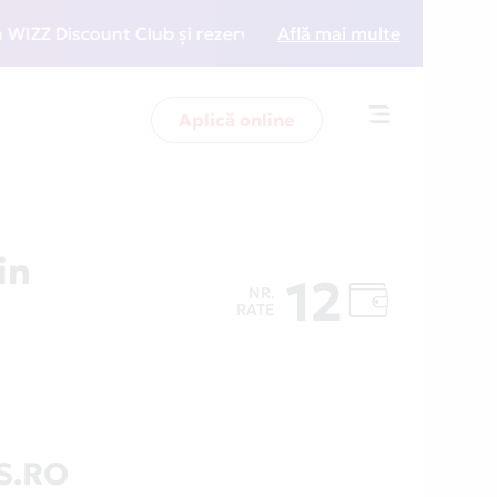
 Discount Club și rezervări la preț redus
Află mai multe
• Zboară ma
Aplică online
Toggle
navigation
in
12
NR.
RATE
S.RO