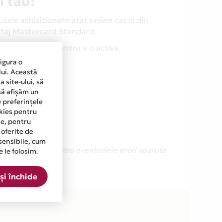
l tau!
ele achizitionate atat online cat si din
antaj Mastercard Standard.
 sa faci nimic pentru a o activa.
sigura o
lui. Această
 site-ului, să
să afișăm un
e preferințele
okies pentru
ine, pentru
 oferite de
sensibile, cum
Ne cerem scuze pentru eventualele erori aparute
e le folosim.
și închide
lista.