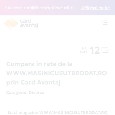
 Avantaj • Aplică acum și bucură-te de acces gratuit la lou
Află mai multe
Toggl
navig
12
NR.
RATE
Cumpara in rate de la
WWW.MASINICUSUTBRODAT.RO
prin Card Avantaj
Categorie
: Diverse
Listă magazine WWW.MASINICUSUTBRODAT.RO