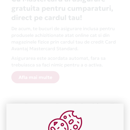
gratuita pentru cumparaturi,
direct pe cardul tau!
De acum, te bucuri de asigurare inclusa pentru
produsele achizitionate atat online cat si din
magazinele fizice prin cardul tau de credit Card
Avantaj Mastercard Standard.
Asigurarea este acordata automat, fara sa
trebuiasca sa faci nimic pentru a o activa.
Afla mai multe
Aceasta lista este actualizata periodic cu informatiile
primite de la fiecare comerciant partener Card Avantaj.
Ne cerem scuze pentru eventualele erori aparute
independent de vointa noastra.