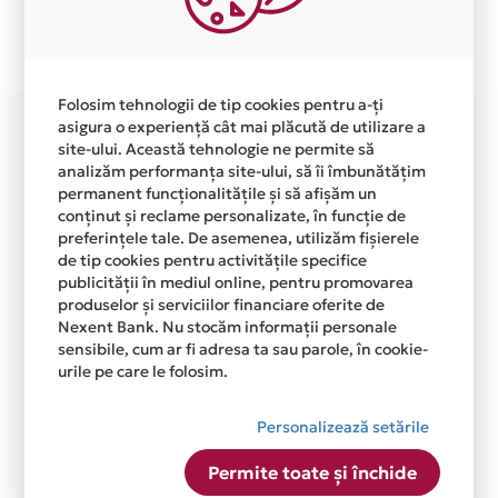
Plata in 12 rate fara dobanda prin Card Avantaj este
disponibila in magazinul online
WWW.MASINICUSUTBRODAT.RO din lista.
Folosim tehnologii de tip cookies pentru a-ți
asigura o experiență cât mai plăcută de utilizare a
site-ului. Această tehnologie ne permite să
analizăm performanța site-ului, să îi îmbunătățim
permanent funcționalitățile și să afișăm un
conținut și reclame personalizate, în funcție de
preferințele tale. De asemenea, utilizăm fișierele
de tip cookies pentru activitățile specifice
publicității în mediul online, pentru promovarea
produselor și serviciilor financiare oferite de
Nexent Bank. Nu stocăm informații personale
sensibile, cum ar fi adresa ta sau parole, în cookie-
urile pe care le folosim.
Personalizează setările
Permite toate și închide