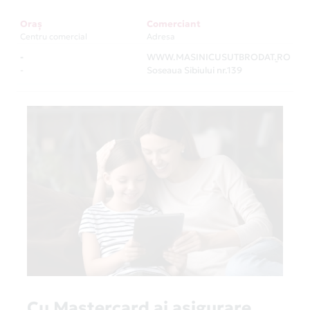
Oraș
Comerciant
Centru comercial
Adresa
-
WWW.MASINICUSUTBRODAT.RO
-
-
Soseaua Sibiului nr.139
Cu Mastercard ai asigurare