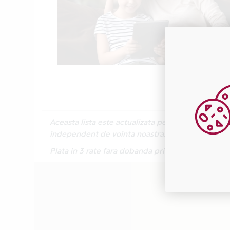
Aceasta lista este actualizata periodic cu inform
independent de vointa noastra.
Plata in 3 rate fara dobanda prin Card Avantaj 