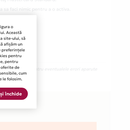
 sa faci nimic pentru a o activa.
sigura o
lui. Această
 site-ului, să
să afișăm un
e preferințele
okies pentru
ine, pentru
 oferite de
Ne cerem scuze pentru eventualele erori aparute
sensibile, cum
e le folosim.
și închide