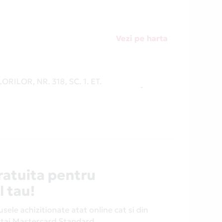
Vezi pe harta
RILOR, NR. 318, SC. 1. ET.
-
ratuita pentru
l tau!
ele achizitionate atat online cat si din
antaj Mastercard Standard.