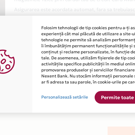
Asigurarea este acordata automat, fara sa trebuiasca
Afla mai multe
Folosim tehnologii de tip cookies pentru a-ți a
experiență cât mai plăcută de utilizare a site-u
tehnologie ne permite să analizăm performanța
îi îmbunătățim permanent funcționalitățile și 
conținut și reclame personalizate, în funcție d
tale. De asemenea, utilizăm fișierele de tip co
activitățile specifice publicității în mediul onl
promovarea produselor și serviciilor financiare
atiile primite de la fiecare comerciant partener Card Avantaj. 
Nexent Bank. Nu stocăm informații personale 
ar fi adresa ta sau parole, în cookie-urile pe car
este disponibila in magazinul online WWW.MAYBEBE.RO din lista.
Personalizează setările
Permite toate 