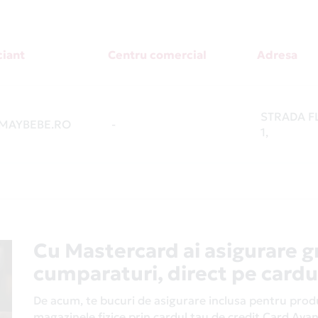
iant
Centru comercial
Adresa
STRADA FLO
MAYBEBE.RO
-
1,
Cu Mastercard ai asigurare g
cumparaturi, direct pe cardu
De acum, te bucuri de asigurare inclusa pentru produs
magazinele fizice prin cardul tau de credit Card Av