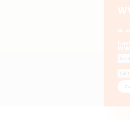
W
Nr. 
Cau
WW
Ca