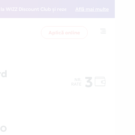
ZZ Discount Club și rezervări la preț redus
Află mai multe
• Zboară 
Aplică online
Toggle
navigation
rd
3
NR.
RATE
RO