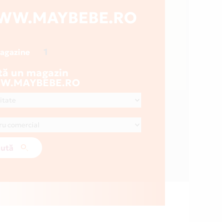
WW.MAYBEBE.RO
1
magazine
tă un magazin
W.MAYBEBE.RO
ută