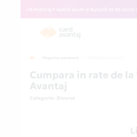
IZZ Card Avantaj • Aplică acum și bucură-te de acces gratui
Magazine partenere
WWW.MAYBEBE.RO
Cumpara in rate de 
Avantaj
Categorie
: Diverse
L