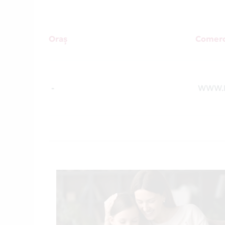
Oraș
Comerc
-
WWW.