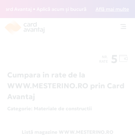
rd Avantaj • Aplică acum și bucură-te de acces gratuit la 
Află mai multe
Toggl
navig
5
NR.
RATE
Cumpara in rate de la
WWW.MESTERINO.RO prin Card
Avantaj
Categorie
: Materiale de constructii
Listă magazine WWW.MESTERINO.RO