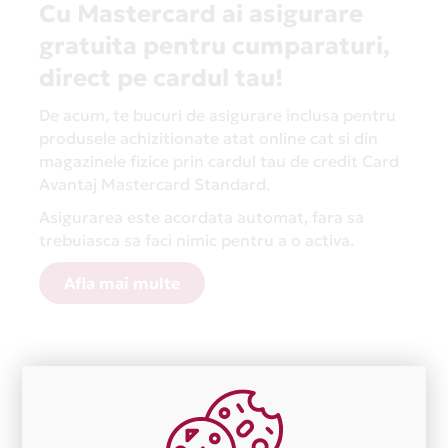
Cu Mastercard ai asigurare
gratuita pentru cumparaturi,
direct pe cardul tau!
De acum, te bucuri de asigurare inclusa pentru
produsele achizitionate atat online cat si din
magazinele fizice prin cardul tau de credit Card
Avantaj Mastercard Standard.
Asigurarea este acordata automat, fara sa
trebuiasca sa faci nimic pentru a o activa.
Afla mai multe
Aceasta lista este actualizata periodic cu informatiile
primite de la fiecare comerciant partener Card Avantaj.
Ne cerem scuze pentru eventualele erori aparute
independent de vointa noastra.