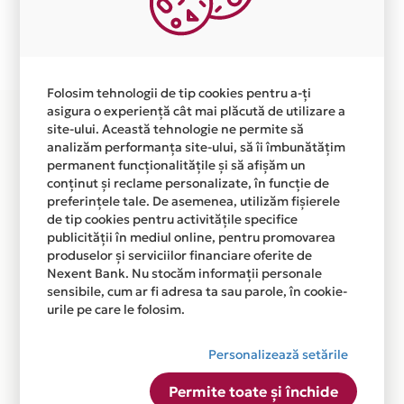
Plata in 5 rate fara dobanda prin Card Avantaj este
disponibila in magazinul online WWW.MESTERINO.RO
din lista.
Folosim tehnologii de tip cookies pentru a-ți
asigura o experiență cât mai plăcută de utilizare a
site-ului. Această tehnologie ne permite să
analizăm performanța site-ului, să îi îmbunătățim
permanent funcționalitățile și să afișăm un
conținut și reclame personalizate, în funcție de
preferințele tale. De asemenea, utilizăm fișierele
de tip cookies pentru activitățile specifice
publicității în mediul online, pentru promovarea
produselor și serviciilor financiare oferite de
Nexent Bank. Nu stocăm informații personale
sensibile, cum ar fi adresa ta sau parole, în cookie-
urile pe care le folosim.
Personalizează setările
Permite toate și închide