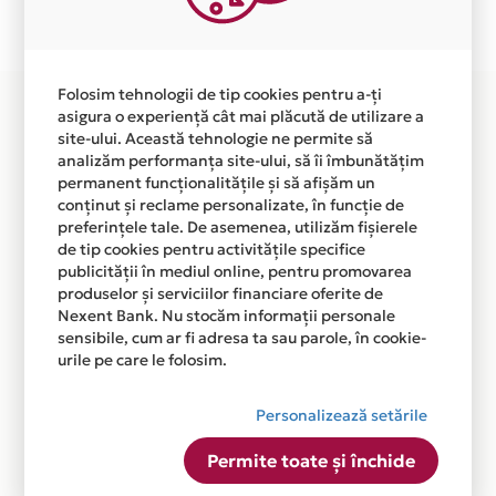
disponibila in magazinul online WWW.METALHEAD.RO
din lista.
Folosim tehnologii de tip cookies pentru a-ți
asigura o experiență cât mai plăcută de utilizare a
site-ului. Această tehnologie ne permite să
analizăm performanța site-ului, să îi îmbunătățim
permanent funcționalitățile și să afișăm un
conținut și reclame personalizate, în funcție de
preferințele tale. De asemenea, utilizăm fișierele
de tip cookies pentru activitățile specifice
publicității în mediul online, pentru promovarea
produselor și serviciilor financiare oferite de
Nexent Bank. Nu stocăm informații personale
sensibile, cum ar fi adresa ta sau parole, în cookie-
urile pe care le folosim.
Personalizează setările
Permite toate și închide