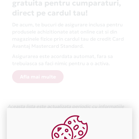
gratuita pentru cumparaturi,
direct pe cardul tau!
De acum, te bucuri de asigurare inclusa pentru
produsele achizitionate atat online cat si din
magazinele fizice prin cardul tau de credit Card
Avantaj Mastercard Standard.
Asigurarea este acordata automat, fara sa
trebuiasca sa faci nimic pentru a o activa.
Afla mai multe
Aceasta lista este actualizata periodic cu informatiile
primite de la fiecare comerciant partener Card Avantaj.
Ne cerem scuze pentru eventualele erori aparute
independent de vointa noastra.
Plata in 1 rate fara dobanda prin Card Avantaj este