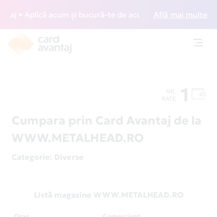
j • Aplică acum și bucură-te de acces gratuit la lounge-uri
Află mai multe
Toggl
navig
1
NR.
RATE
Cumpara prin Card Avantaj de la
WWW.METALHEAD.RO
Categorie
: Diverse
Listă magazine WWW.METALHEAD.RO
Oraș
Comerciant