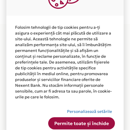
Plata in 6 rate fara dobanda prin Card Avantaj este
disponibila in magazinul online
WWW.METRICMOTION.RO din lista.
Folosim tehnologii de tip cookies pentru a-ți
asigura o experiență cât mai plăcută de utilizare a
site-ului. Această tehnologie ne permite să
analizăm performanța site-ului, să îi îmbunătățim
permanent funcționalitățile și să afișăm un
conținut și reclame personalizate, în funcție de
preferințele tale. De asemenea, utilizăm fișierele
de tip cookies pentru activitățile specifice
publicității în mediul online, pentru promovarea
produselor și serviciilor financiare oferite de
Nexent Bank. Nu stocăm informații personale
sensibile, cum ar fi adresa ta sau parole, în cookie-
urile pe care le folosim.
Personalizează setările
Permite toate și închide