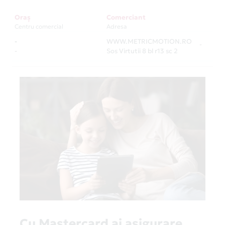
Oraș
Comerciant
Centru comercial
Adresa
-
WWW.METRICMOTION.RO
-
-
Sos Virtutii 8 bl r13 sc 2
Cu Mastercard ai asigurare