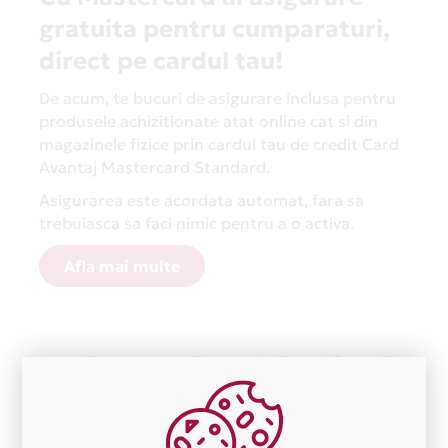
gratuita pentru cumparaturi,
direct pe cardul tau!
De acum, te bucuri de asigurare inclusa pentru
produsele achizitionate atat online cat si din
magazinele fizice prin cardul tau de credit Card
Avantaj Mastercard Standard.
Asigurarea este acordata automat, fara sa
trebuiasca sa faci nimic pentru a o activa.
Afla mai multe
Aceasta lista este actualizata periodic cu informatiile
primite de la fiecare comerciant partener Card Avantaj.
Ne cerem scuze pentru eventualele erori aparute
independent de vointa noastra.