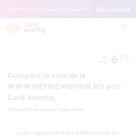
d Avantaj • Aplică acum și bucură-te de acces gratuit la lo
Află mai multe
Toggl
navig
6
NR.
RATE
Cumpara in rate de la
WWW.METRICMOTION.RO prin
Card Avantaj
Categorie
: Accesorii Auto-Moto
Listă magazine WWW.METRICMOTION.RO