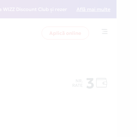
 Discount Club și rezervări la preț redus
Află mai multe
• Zboară ma
Aplică online
Toggle
navigation
3
NR.
RATE