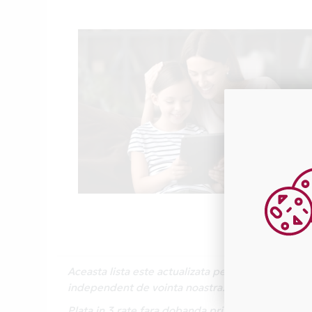
Aceasta lista este actualizata periodic cu inform
independent de vointa noastra.
Plata in 3 rate fara dobanda prin Card Avantaj e