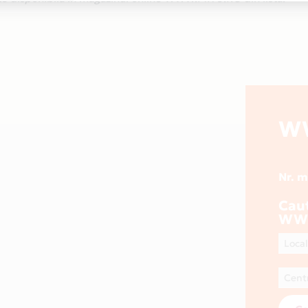
W
Nr. 
Cau
WW