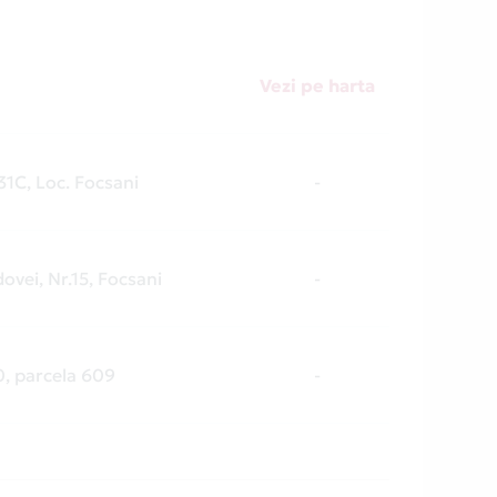
Vezi pe harta
 31C, Loc. Focsani
-
ovei, Nr.15, Focsani
-
50, parcela 609
-