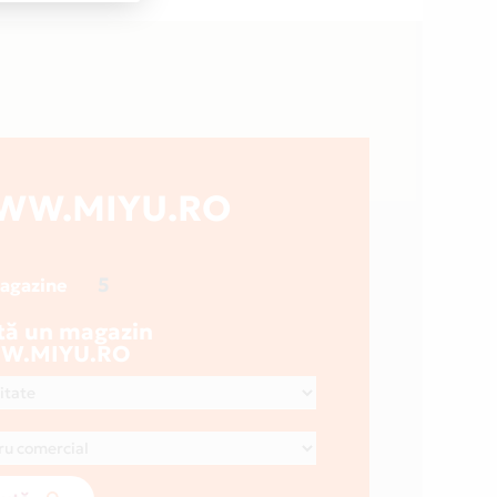
WW.MIYU.RO
5
magazine
tă un magazin
W.MIYU.RO