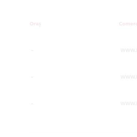
Oraș
Comerc
-
WWW.
-
WWW.
-
WWW.