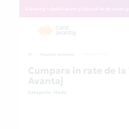
ZZ Card Avantaj • Aplică acum și bucură-te de acces gratuit
Magazine partenere
WWW.MIYU.RO
Cumpara in rate de 
Avantaj
Categorie
: Moda