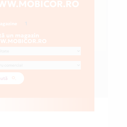
WW.MOBICOR.RO
1
magazine
tă un magazin
W.MOBICOR.RO
ută