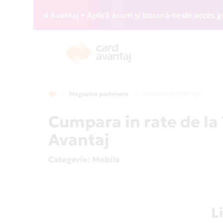
ZZ Card Avantaj • Aplică acum și bucură-te de acces gratuit
Magazine partenere
WWW.MOBICOR.RO
Cumpara in rate de 
Avantaj
Categorie
: Mobila
L