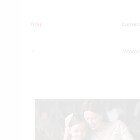
Oraș
Comerc
-
WWW.