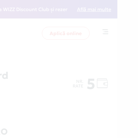
 Discount Club și rezervări la preț redus
Află mai multe
• Zboară m
Aplică online
Toggle
navigation
rd
5
NR.
RATE
RO