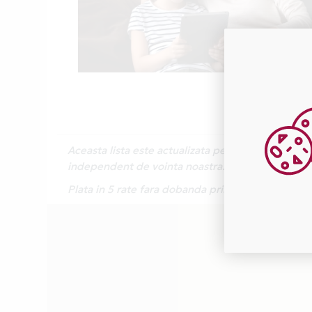
Aceasta lista este actualizata periodic cu inform
independent de vointa noastra.
Plata in 5 rate fara dobanda prin Card Avantaj 