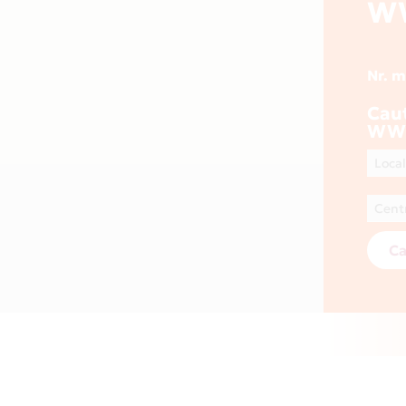
W
Nr. 
Cau
WW
Ca