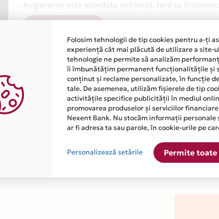
Asigurarea este acordata automat, fara sa trebuiasca
Afla mai multe
Folosim tehnologii de tip cookies pentru a-ți a
experiență cât mai plăcută de utilizare a site-u
tehnologie ne permite să analizăm performanța
îi îmbunătățim permanent funcționalitățile și 
conținut și reclame personalizate, în funcție d
tale. De asemenea, utilizăm fișierele de tip co
activitățile specifice publicității în mediul onl
atiile primite de la fiecare comerciant partener Card Avantaj. 
promovarea produselor și serviciilor financiare
Nexent Bank. Nu stocăm informații personale 
ar fi adresa ta sau parole, în cookie-urile pe car
este disponibila in magazinul online WWW.MOBICOR.RO din lista
Personalizează setările
Permite toate 