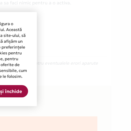
 sa faci nimic pentru a o activa.
sigura o
lui. Această
 site-ului, să
să afișăm un
e preferințele
okies pentru
ine, pentru
Ne cerem scuze pentru eventualele erori aparute
 oferite de
sensibile, cum
e le folosim.
.
și închide