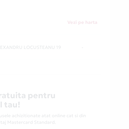
Vezi pe harta
 ALEXANDRU LOCUSTEANU 19
-
ratuita pentru
l tau!
ele achizitionate atat online cat si din
antaj Mastercard Standard.