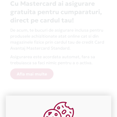
Cu Mastercard ai asigurare
gratuita pentru cumparaturi,
direct pe cardul tau!
De acum, te bucuri de asigurare inclusa pentru
produsele achizitionate atat online cat si din
magazinele fizice prin cardul tau de credit Card
Avantaj Mastercard Standard.
Asigurarea este acordata automat, fara sa
trebuiasca sa faci nimic pentru a o activa.
Afla mai multe
Aceasta lista este actualizata periodic cu informatiile
primite de la fiecare comerciant partener Card Avantaj.
Ne cerem scuze pentru eventualele erori aparute
independent de vointa noastra.