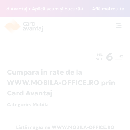
d Avantaj • Aplică acum și bucură-te de acces gratuit la lo
Află mai multe
Toggl
navig
6
NR.
RATE
Cumpara in rate de la
WWW.MOBILA-OFFICE.RO prin
Card Avantaj
Categorie
: Mobila
Listă magazine WWW.MOBILA-OFFICE.RO