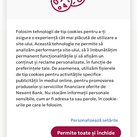
Plata in 6 rate fara dobanda prin Card Avantaj este
disponibila in magazinul online WWW.MOBILA-
OFFICE.RO din lista.
Folosim tehnologii de tip cookies pentru a-ți
asigura o experiență cât mai plăcută de utilizare a
site-ului. Această tehnologie ne permite să
analizăm performanța site-ului, să îi îmbunătățim
permanent funcționalitățile și să afișăm un
conținut și reclame personalizate, în funcție de
preferințele tale. De asemenea, utilizăm fișierele
de tip cookies pentru activitățile specifice
publicității în mediul online, pentru promovarea
produselor și serviciilor financiare oferite de
Nexent Bank. Nu stocăm informații personale
sensibile, cum ar fi adresa ta sau parole, în cookie-
urile pe care le folosim.
Personalizează setările
Permite toate și închide