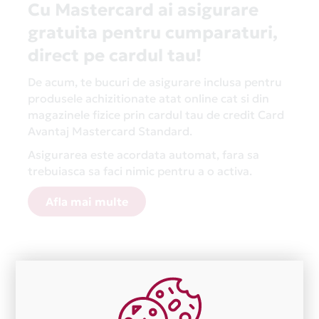
Cu Mastercard ai asigurare
gratuita pentru cumparaturi,
direct pe cardul tau!
De acum, te bucuri de asigurare inclusa pentru
produsele achizitionate atat online cat si din
magazinele fizice prin cardul tau de credit Card
Avantaj Mastercard Standard.
Asigurarea este acordata automat, fara sa
trebuiasca sa faci nimic pentru a o activa.
Afla mai multe
Aceasta lista este actualizata periodic cu informatiile
primite de la fiecare comerciant partener Card Avantaj.
Ne cerem scuze pentru eventualele erori aparute
independent de vointa noastra.