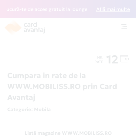
ucură-te de acces gratuit la lounge-uri din întreaga lume,
Află mai multe
Toggl
navig
12
NR.
RATE
Cumpara in rate de la
WWW.MOBILISS.RO prin Card
Avantaj
Categorie
: Mobila
Listă magazine WWW.MOBILISS.RO