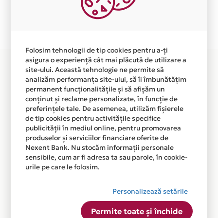
Plata in 12 rate fara dobanda prin Card Avantaj este
disponibila in magazinul online WWW.MOBILISS.RO din
lista.
Folosim tehnologii de tip cookies pentru a-ți
asigura o experiență cât mai plăcută de utilizare a
site-ului. Această tehnologie ne permite să
analizăm performanța site-ului, să îi îmbunătățim
permanent funcționalitățile și să afișăm un
conținut și reclame personalizate, în funcție de
preferințele tale. De asemenea, utilizăm fișierele
de tip cookies pentru activitățile specifice
publicității în mediul online, pentru promovarea
produselor și serviciilor financiare oferite de
Nexent Bank. Nu stocăm informații personale
sensibile, cum ar fi adresa ta sau parole, în cookie-
urile pe care le folosim.
Personalizează setările
Permite toate și închide