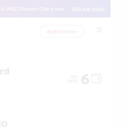
ZZ Discount Club și rezervări la preț redus
Află mai multe
• Zboară 
Aplică online
Toggle
navigation
rd
6
NR.
RATE
RO