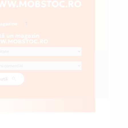
WW.MOBSTOC.RO
1
magazine
tă un magazin
W.MOBSTOC.RO
ută