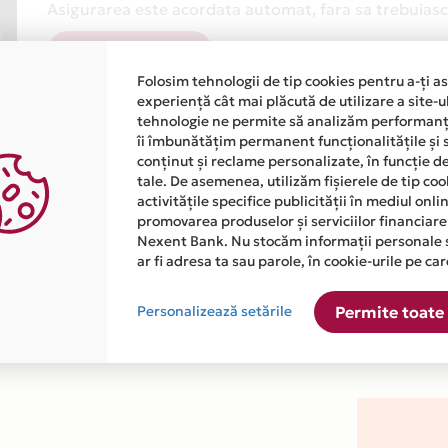
Asigurarea este acordata automat, fara sa trebuiasca
Afla mai multe
Folosim tehnologii de tip cookies pentru a-ți a
experiență cât mai plăcută de utilizare a site-u
tehnologie ne permite să analizăm performanța
îi îmbunătățim permanent funcționalitățile și 
conținut și reclame personalizate, în funcție d
tale. De asemenea, utilizăm fișierele de tip co
activitățile specifice publicității în mediul onl
atiile primite de la fiecare comerciant partener Card Avantaj. 
promovarea produselor și serviciilor financiare
Nexent Bank. Nu stocăm informații personale 
ar fi adresa ta sau parole, în cookie-urile pe car
este disponibila in magazinul online WWW.MOBSTOC.RO din lista
Personalizează setările
Permite toate 