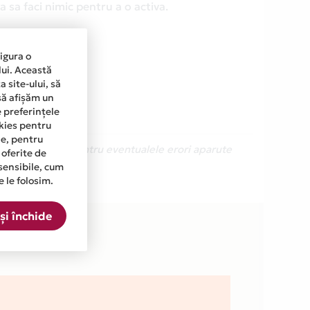
 sa faci nimic pentru a o activa.
sigura o
lui. Această
 site-ului, să
să afișăm un
e preferințele
okies pentru
ine, pentru
Ne cerem scuze pentru eventualele erori aparute
 oferite de
sensibile, cum
e le folosim.
.
și închide