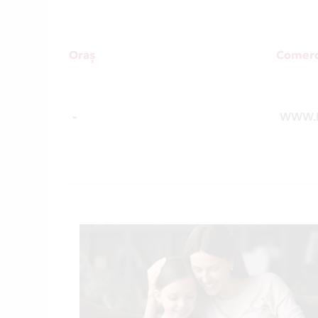
Oraș
Comerc
-
WWW.