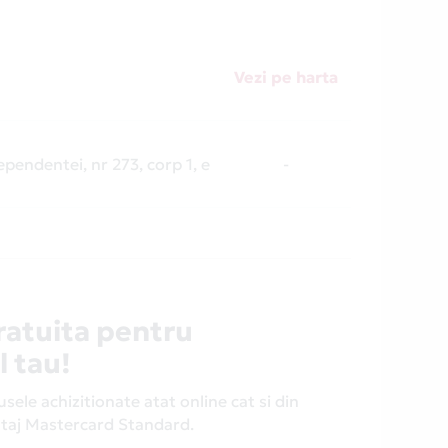
Vezi pe harta
ependentei, nr 273, corp 1, e
-
ratuita pentru
l tau!
ele achizitionate atat online cat si din
antaj Mastercard Standard.