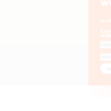
W
Nr. 
Cau
WW
Ca