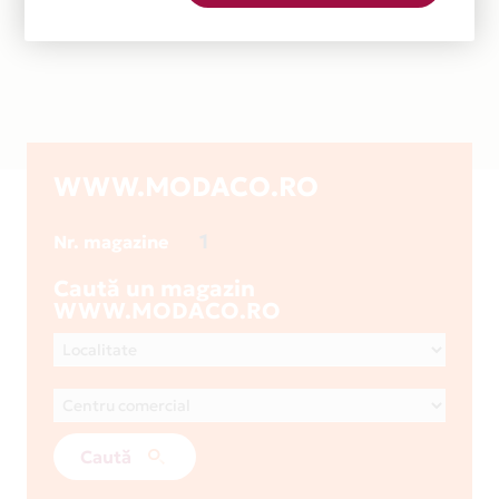
WWW.MODACO.RO
1
Nr. magazine
Caută un magazin
WWW.MODACO.RO
Caută