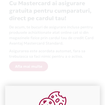
Cu Mastercard ai asigurare
gratuita pentru cumparaturi,
direct pe cardul tau!
De acum, te bucuri de asigurare inclusa pentru
produsele achizitionate atat online cat si din
magazinele fizice prin cardul tau de credit Card
Avantaj Mastercard Standard.
Asigurarea este acordata automat, fara sa
trebuiasca sa faci nimic pentru a o activa.
Afla mai multe
Aceasta lista este actualizata periodic cu informatiile
primite de la fiecare comerciant partener Card Avantaj.
Ne cerem scuze pentru eventualele erori aparute
independent de vointa noastra.