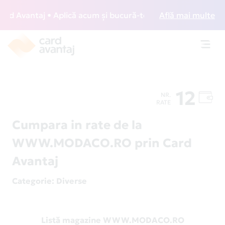
 Avantaj • Aplică acum și bucură-te de acces gratuit la lou
Află mai multe
Toggl
navig
12
NR.
RATE
Cumpara in rate de la
WWW.MODACO.RO prin Card
Avantaj
Categorie
: Diverse
Listă magazine WWW.MODACO.RO