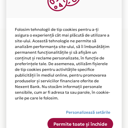
Plata in 12 rate fara dobanda prin Card Avantaj este
disponibila in magazinul online WWW.MODACO.RO din
lista.
Folosim tehnologii de tip cookies pentru a-ți
asigura o experiență cât mai plăcută de utilizare a
site-ului. Această tehnologie ne permite să
analizăm performanța site-ului, să îi îmbunătățim
permanent funcționalitățile și să afișăm un
conținut și reclame personalizate, în funcție de
preferințele tale. De asemenea, utilizăm fișierele
de tip cookies pentru activitățile specifice
publicității în mediul online, pentru promovarea
produselor și serviciilor financiare oferite de
Nexent Bank. Nu stocăm informații personale
sensibile, cum ar fi adresa ta sau parole, în cookie-
urile pe care le folosim.
Personalizează setările
Permite toate și închide