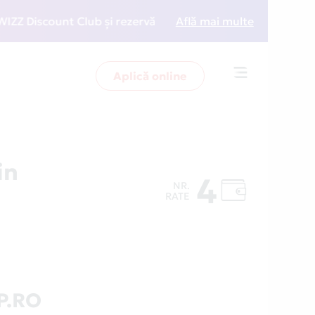
iscount Club și rezervări la preț redus
Află mai multe
• Zboară mai 
Aplică online
Toggle
navigation
in
4
NR.
RATE
P.RO