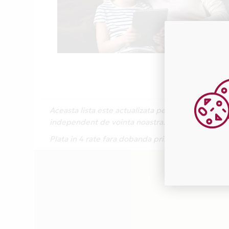
Aceasta lista este actualizata periodic cu inform
independent de vointa noastra.
Plata in 4 rate fara dobanda prin Card Avantaj 