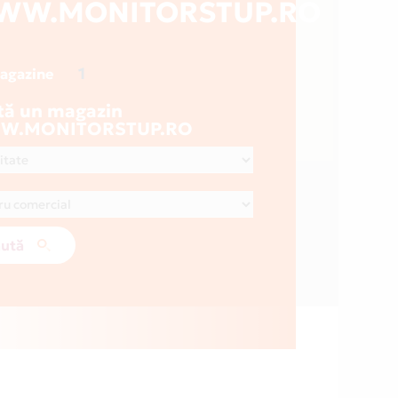
WW.MONITORSTUP.RO
1
magazine
tă un magazin
W.MONITORSTUP.RO
ută