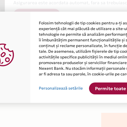
Asigurarea este acordata automat, fara sa trebuiasca
Afla mai multe
Folosim tehnologii de tip cookies pentru a-ți a
experiență cât mai plăcută de utilizare a site-u
tehnologie ne permite să analizăm performanța
îi îmbunătățim permanent funcționalitățile și 
conținut și reclame personalizate, în funcție d
tale. De asemenea, utilizăm fișierele de tip co
activitățile specifice publicității în mediul onl
atiile primite de la fiecare comerciant partener Card Avantaj. 
promovarea produselor și serviciilor financiare
Nexent Bank. Nu stocăm informații personale 
ar fi adresa ta sau parole, în cookie-urile pe car
este disponibila in magazinul online WWW.MONITORSTUP.RO din l
Personalizează setările
Permite toate 