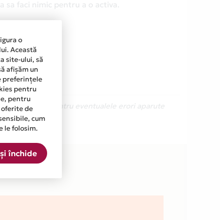
 sa faci nimic pentru a o activa.
sigura o
lui. Această
 site-ului, să
să afișăm un
e preferințele
okies pentru
ine, pentru
Ne cerem scuze pentru eventualele erori aparute
 oferite de
sensibile, cum
e le folosim.
ista.
și închide