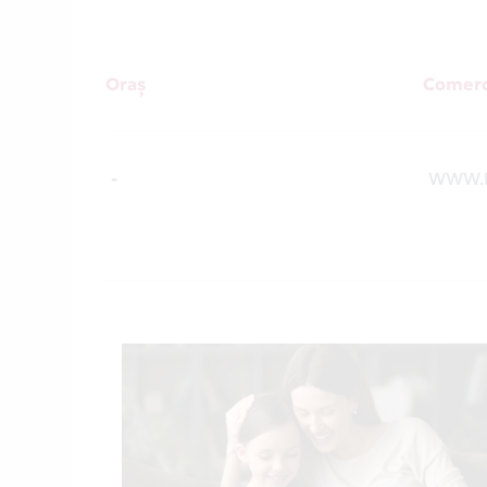
Oraș
Comerc
-
WWW.M