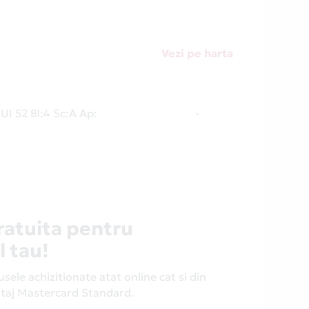
Vezi pe harta
UI 52 Bl:4 Sc:A Ap:
-
ratuita pentru
l tau!
ele achizitionate atat online cat si din
antaj Mastercard Standard.