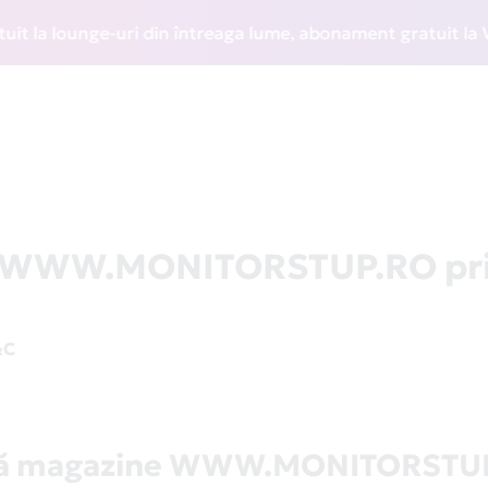
a lounge-uri din întreaga lume, abonament gratuit la WIZZ D
la WWW.MONITORSTUP.RO pr
&C
tă magazine WWW.MONITORSTU