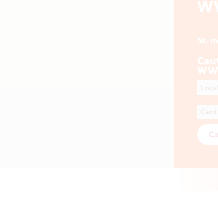
W
Nr. 
Cau
WW
Ca