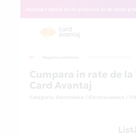
 Card Avantaj • Aplică acum și bucură-te de acces gratuit l
Magazine partenere
WWW.MONITORSTUP.RO
Cumpara in rate de 
Card Avantaj
Categorie
: Electronice / Electrocasnice / IT
Lis