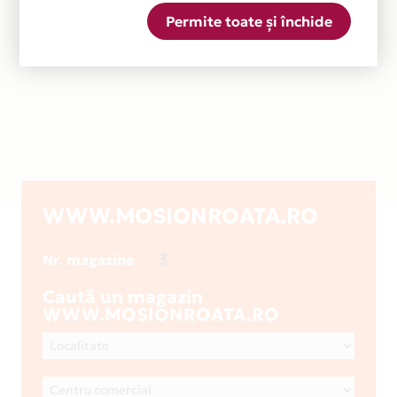
Permite toate și închide
WWW.MOSIONROATA.RO
3
Nr. magazine
Caută un magazin
WWW.MOSIONROATA.RO