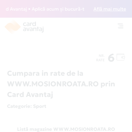
 Avantaj • Aplică acum și bucură-te de acces gratuit la lo
Află mai multe
Toggl
navig
6
NR.
RATE
Cumpara in rate de la
WWW.MOSIONROATA.RO prin
Card Avantaj
Categorie
: Sport
Listă magazine WWW.MOSIONROATA.RO