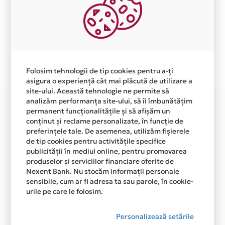
Aceasta lista este actualizata periodic cu informatiile
primite de la fiecare comerciant partener Card Avantaj.
Ne cerem scuze pentru eventualele erori aparute
independent de vointa noastra.
Plata in 6 rate fara dobanda prin Card Avantaj este
disponibila in magazinul online
Folosim tehnologii de tip cookies pentru a-ți
WWW.MOSIONROATA.RO din lista.
asigura o experiență cât mai plăcută de utilizare a
site-ului. Această tehnologie ne permite să
analizăm performanța site-ului, să îi îmbunătățim
permanent funcționalitățile și să afișăm un
conținut și reclame personalizate, în funcție de
preferințele tale. De asemenea, utilizăm fișierele
de tip cookies pentru activitățile specifice
publicității în mediul online, pentru promovarea
produselor și serviciilor financiare oferite de
Nexent Bank. Nu stocăm informații personale
sensibile, cum ar fi adresa ta sau parole, în cookie-
urile pe care le folosim.
Personalizează setările