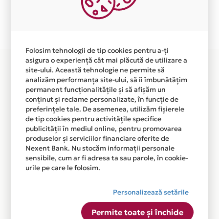
Plata in 12 rate fara dobanda prin Card Avantaj este
disponibila in magazinul online
WWW.MOTOEMOTION.RO din lista.
Folosim tehnologii de tip cookies pentru a-ți
asigura o experiență cât mai plăcută de utilizare a
site-ului. Această tehnologie ne permite să
analizăm performanța site-ului, să îi îmbunătățim
permanent funcționalitățile și să afișăm un
conținut și reclame personalizate, în funcție de
preferințele tale. De asemenea, utilizăm fișierele
de tip cookies pentru activitățile specifice
publicității în mediul online, pentru promovarea
produselor și serviciilor financiare oferite de
Nexent Bank. Nu stocăm informații personale
sensibile, cum ar fi adresa ta sau parole, în cookie-
urile pe care le folosim.
Personalizează setările
Permite toate și închide