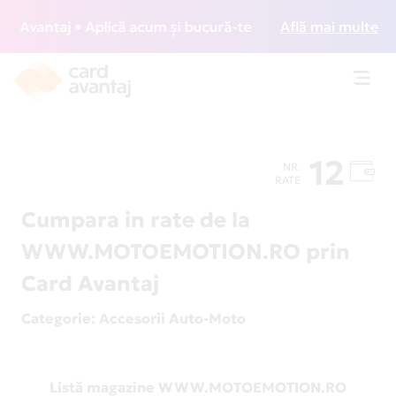
Avantaj • Aplică acum și bucură-te de acces gratuit la loun
Află mai multe
Toggl
navig
12
NR.
RATE
Cumpara in rate de la
WWW.MOTOEMOTION.RO prin
Card Avantaj
Categorie
: Accesorii Auto-Moto
Listă magazine WWW.MOTOEMOTION.RO