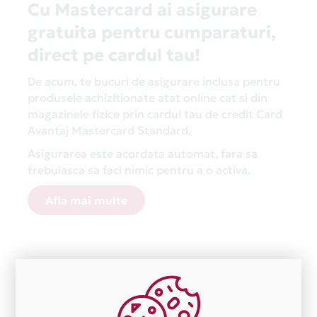
Cu Mastercard ai asigurare
gratuita pentru cumparaturi,
direct pe cardul tau!
De acum, te bucuri de asigurare inclusa pentru
produsele achizitionate atat online cat si din
magazinele fizice prin cardul tau de credit Card
Avantaj Mastercard Standard.
Asigurarea este acordata automat, fara sa
trebuiasca sa faci nimic pentru a o activa.
Afla mai multe
Aceasta lista este actualizata periodic cu informatiile
primite de la fiecare comerciant partener Card Avantaj.
Ne cerem scuze pentru eventualele erori aparute
independent de vointa noastra.