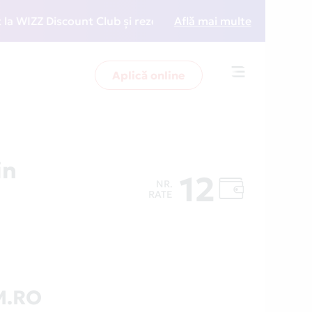
ZZ Discount Club și rezervări la preț redus
Află mai multe
• Zboară 
Aplică online
Toggle
navigation
in
12
NR.
RATE
M.RO