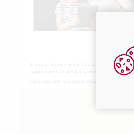
Aceasta lista este actualizata periodic cu inform
independent de vointa noastra.
Plata in 12 rate fara dobanda prin Card Avanta