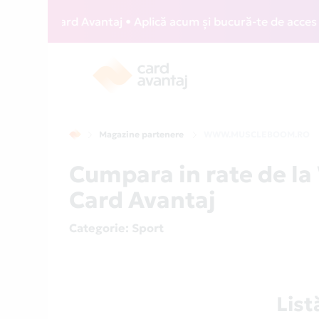
WIZZ Card Avantaj • Aplică acum și bucură-te de acces gratu
Magazine partenere
WWW.MUSCLEBOOM.RO
Cumpara in rate de
Card Avantaj
Categorie
: Sport
Lis