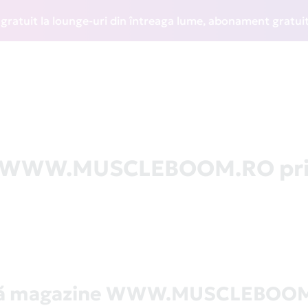
it la lounge-uri din întreaga lume, abonament gratuit la WI
 la WWW.MUSCLEBOOM.RO pr
tă magazine WWW.MUSCLEBOO