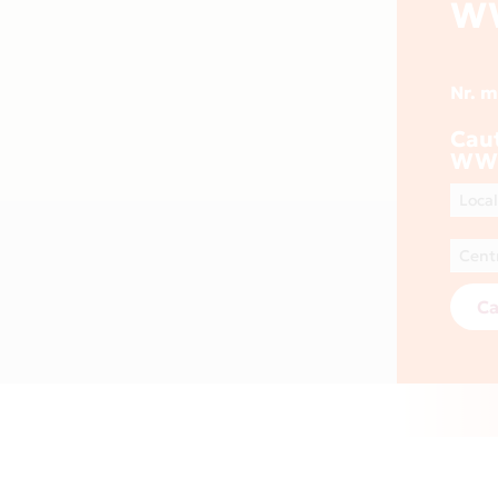
W
Nr. 
Cau
WW
Ca