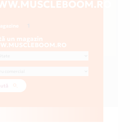
WW.MUSCLEBOOM.RO
1
magazine
tă un magazin
W.MUSCLEBOOM.RO
ută