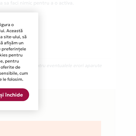
 sa faci nimic pentru a o activa.
sigura o
lui. Această
 site-ului, să
să afișăm un
e preferințele
okies pentru
ine, pentru
Ne cerem scuze pentru eventualele erori aparute
 oferite de
sensibile, cum
e le folosim.
 lista.
și închide