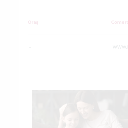
Oraș
Comerc
-
WWW.