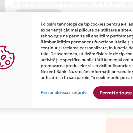
Asigurarea este acordata automat, fara sa trebuiasca
Afla mai multe
Folosim tehnologii de tip cookies pentru a-ți a
experiență cât mai plăcută de utilizare a site-u
tehnologie ne permite să analizăm performanța
îi îmbunătățim permanent funcționalitățile și 
conținut și reclame personalizate, în funcție d
tale. De asemenea, utilizăm fișierele de tip co
activitățile specifice publicității în mediul onl
atiile primite de la fiecare comerciant partener Card Avantaj. 
promovarea produselor și serviciilor financiare
Nexent Bank. Nu stocăm informații personale 
ar fi adresa ta sau parole, în cookie-urile pe car
j este disponibila in magazinul online WWW.MUSCLEBOOM.RO din
Personalizează setările
Permite toate 