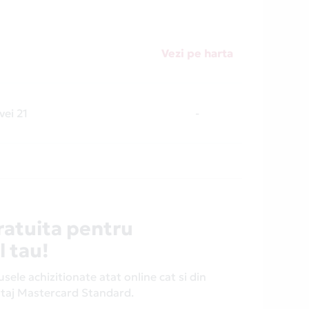
Vezi pe harta
vei 21
-
ratuita pentru
l tau!
ele achizitionate atat online cat si din
antaj Mastercard Standard.