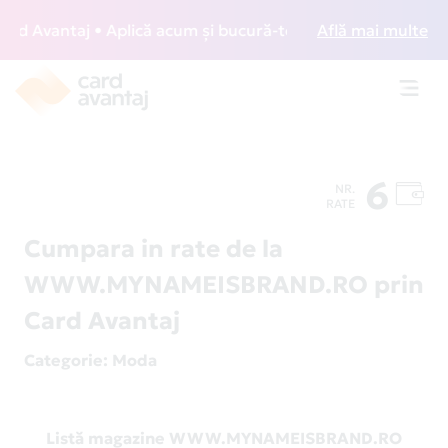
 Avantaj • Aplică acum și bucură-te de acces gratuit la lou
Află mai multe
Toggl
navig
6
NR.
RATE
Cumpara in rate de la
WWW.MYNAMEISBRAND.RO prin
Card Avantaj
Categorie
: Moda
Listă magazine WWW.MYNAMEISBRAND.RO