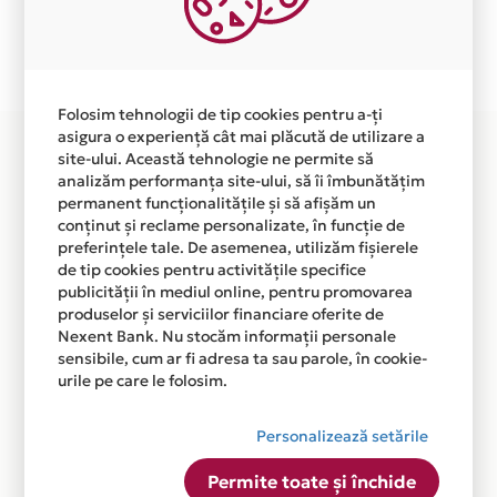
Plata in 6 rate fara dobanda prin Card Avantaj este
disponibila in magazinul online
WWW.MYNAMEISBRAND.RO din lista.
Folosim tehnologii de tip cookies pentru a-ți
asigura o experiență cât mai plăcută de utilizare a
site-ului. Această tehnologie ne permite să
analizăm performanța site-ului, să îi îmbunătățim
permanent funcționalitățile și să afișăm un
conținut și reclame personalizate, în funcție de
preferințele tale. De asemenea, utilizăm fișierele
de tip cookies pentru activitățile specifice
publicității în mediul online, pentru promovarea
produselor și serviciilor financiare oferite de
Nexent Bank. Nu stocăm informații personale
sensibile, cum ar fi adresa ta sau parole, în cookie-
urile pe care le folosim.
Personalizează setările
Permite toate și închide