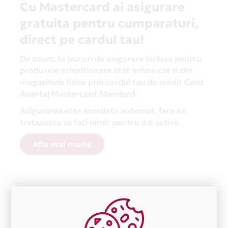
Cu Mastercard ai asigurare
gratuita pentru cumparaturi,
direct pe cardul tau!
De acum, te bucuri de asigurare inclusa pentru
produsele achizitionate atat online cat si din
magazinele fizice prin cardul tau de credit Card
Avantaj Mastercard Standard.
Asigurarea este acordata automat, fara sa
trebuiasca sa faci nimic pentru a o activa.
Afla mai multe
Aceasta lista este actualizata periodic cu informatiile
primite de la fiecare comerciant partener Card Avantaj.
Ne cerem scuze pentru eventualele erori aparute
independent de vointa noastra.