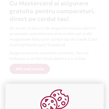
Cu Mastercard ai asigurare
gratuita pentru cumparaturi,
direct pe cardul tau!
De acum, te bucuri de asigurare inclusa pentru
produsele achizitionate atat online cat si din
magazinele fizice prin cardul tau de credit Card
Avantaj Mastercard Standard.
Asigurarea este acordata automat, fara sa
trebuiasca sa faci nimic pentru a o activa.
Afla mai multe
Aceasta lista este actualizata periodic cu informatiile
primite de la fiecare comerciant partener Card Avantaj.
Ne cerem scuze pentru eventualele erori aparute
independent de vointa noastra.