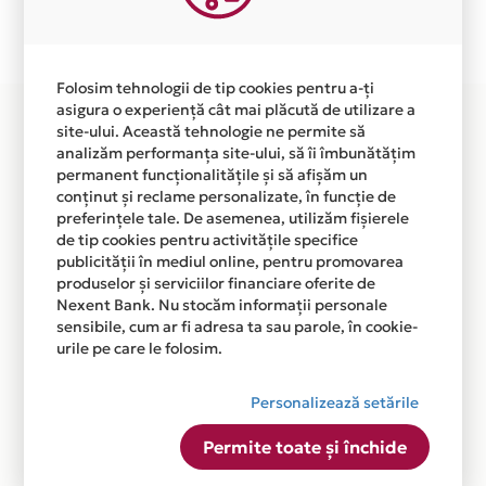
Plata in 5 rate fara dobanda prin Card Avantaj este
disponibila in magazinul online WWW.NAIA.RO din lista.
Folosim tehnologii de tip cookies pentru a-ți
asigura o experiență cât mai plăcută de utilizare a
site-ului. Această tehnologie ne permite să
analizăm performanța site-ului, să îi îmbunătățim
permanent funcționalitățile și să afișăm un
conținut și reclame personalizate, în funcție de
preferințele tale. De asemenea, utilizăm fișierele
de tip cookies pentru activitățile specifice
publicității în mediul online, pentru promovarea
produselor și serviciilor financiare oferite de
Nexent Bank. Nu stocăm informații personale
sensibile, cum ar fi adresa ta sau parole, în cookie-
urile pe care le folosim.
Personalizează setările
Permite toate și închide