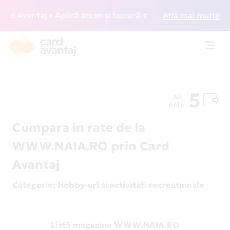
d Avantaj • Aplică acum și bucură-te de acces gratuit la lo
Află mai multe
Toggl
navig
5
NR.
RATE
Cumpara in rate de la
WWW.NAIA.RO prin Card
Avantaj
Categorie
: Hobby-uri si activitati recreationale
Listă magazine WWW.NAIA.RO