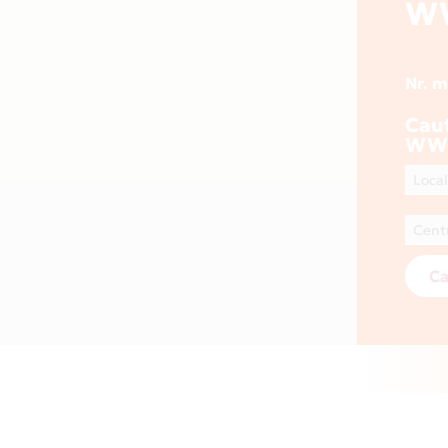
W
Nr. 
Cau
WWW
Ca