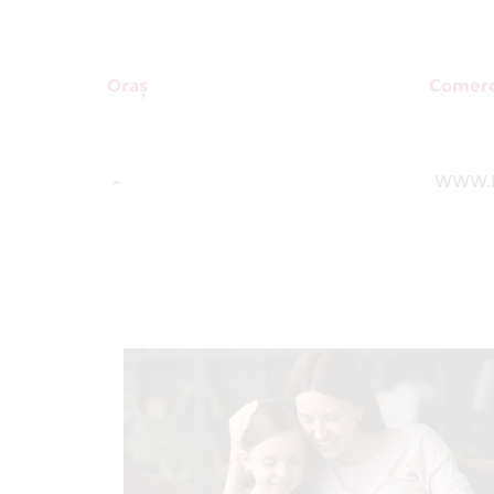
Oraș
Comerc
-
WWW.N