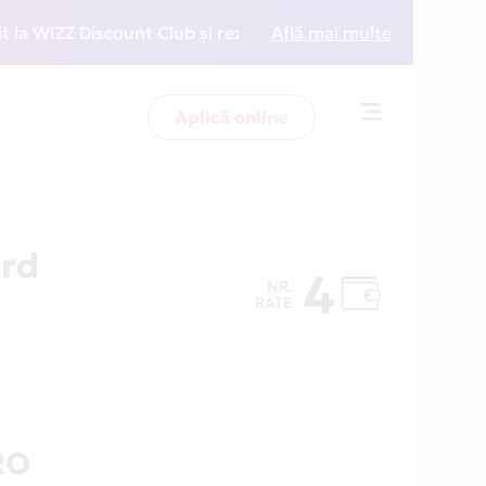
IZZ Discount Club și rezervări la preț redus
Află mai multe
• Zboară
Aplică online
Toggle
navigation
ard
4
NR.
RATE
RO