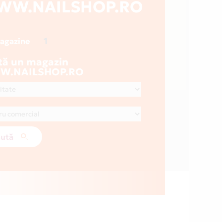
WW.NAILSHOP.RO
1
magazine
tă un magazin
.NAILSHOP.RO
ută