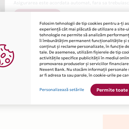
Asigurarea este acordata automat, fara sa trebuiasca
Afla mai multe
Folosim tehnologii de tip cookies pentru a-ți a
experiență cât mai plăcută de utilizare a site-u
tehnologie ne permite să analizăm performanța
îi îmbunătățim permanent funcționalitățile și 
conținut și reclame personalizate, în funcție d
tale. De asemenea, utilizăm fișierele de tip co
activitățile specifice publicității în mediul onl
atiile primite de la fiecare comerciant partener Card Avantaj. 
promovarea produselor și serviciilor financiare
Nexent Bank. Nu stocăm informații personale 
ar fi adresa ta sau parole, în cookie-urile pe car
ste disponibila in magazinul online WWW.NAILSHOP.RO din lista
Personalizează setările
Permite toate 