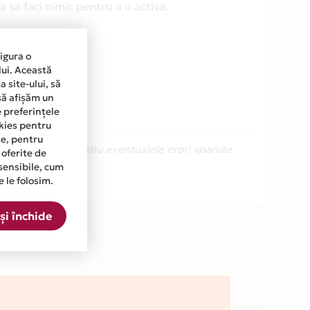
 sa faci nimic pentru a o activa.
sigura o
lui. Această
 site-ului, să
să afișăm un
e preferințele
okies pentru
ine, pentru
Ne cerem scuze pentru eventualele erori aparute
 oferite de
sensibile, cum
e le folosim.
.
și închide