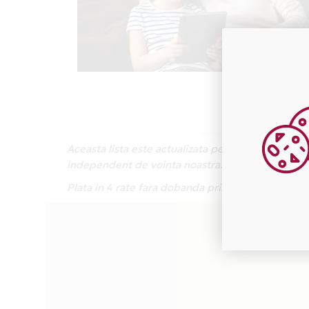
Aceasta lista este actualizata periodic cu inform
independent de vointa noastra.
Plata in 4 rate fara dobanda prin Card Avantaj e