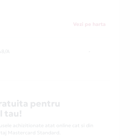
Vezi pe harta
48/A
-
ratuita pentru
l tau!
ele achizitionate atat online cat si din
antaj Mastercard Standard.