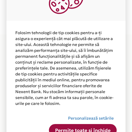
independent de vointa noastra.
Plata in 6 rate fara dobanda prin Card Avantaj este
disponibila in magazinul online WWW.NEFERTITI-
TRAVEL.RO din lista.
Folosim tehnologii de tip cookies pentru a-ți
asigura o experiență cât mai plăcută de utilizare a
site-ului. Această tehnologie ne permite să
analizăm performanța site-ului, să îi îmbunătățim
permanent funcționalitățile și să afișăm un
conținut și reclame personalizate, în funcție de
preferințele tale. De asemenea, utilizăm fișierele
de tip cookies pentru activitățile specifice
publicității în mediul online, pentru promovarea
produselor și serviciilor financiare oferite de
Nexent Bank. Nu stocăm informații personale
sensibile, cum ar fi adresa ta sau parole, în cookie-
urile pe care le folosim.
Personalizează setările
Permite toate și închide