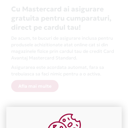
Cu Mastercard ai asigurare
gratuita pentru cumparaturi,
direct pe cardul tau!
De acum, te bucuri de asigurare inclusa pentru
produsele achizitionate atat online cat si din
magazinele fizice prin cardul tau de credit Card
Avantaj Mastercard Standard.
Asigurarea este acordata automat, fara sa
trebuiasca sa faci nimic pentru a o activa.
Afla mai multe
Aceasta lista este actualizata periodic cu informatiile
primite de la fiecare comerciant partener Card Avantaj.
Ne cerem scuze pentru eventualele erori aparute