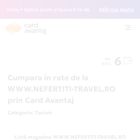
antaj • Aplică acum și bucură-te de acces gratuit la lounge
Află mai multe
Toggl
navig
6
NR.
RATE
Cumpara in rate de la
WWW.NEFERTITI-TRAVEL.RO
prin Card Avantaj
Categorie
: Turism
Listă magazine WWW.NEFERTITI-TRAVEL.RO