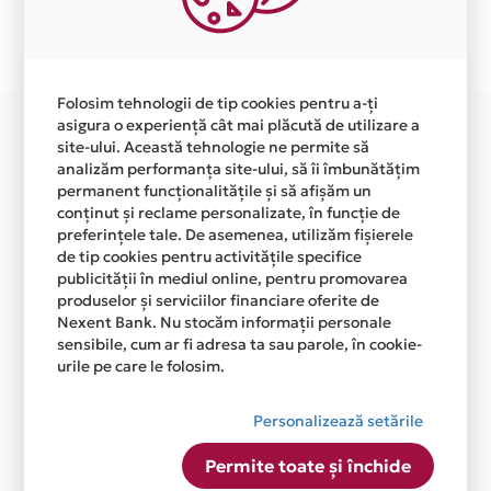
Plata in 12 rate fara dobanda prin Card Avantaj este
disponibila in magazinul online WWW.NETTRADING.RO
din lista.
Folosim tehnologii de tip cookies pentru a-ți
asigura o experiență cât mai plăcută de utilizare a
site-ului. Această tehnologie ne permite să
analizăm performanța site-ului, să îi îmbunătățim
permanent funcționalitățile și să afișăm un
conținut și reclame personalizate, în funcție de
preferințele tale. De asemenea, utilizăm fișierele
de tip cookies pentru activitățile specifice
publicității în mediul online, pentru promovarea
produselor și serviciilor financiare oferite de
Nexent Bank. Nu stocăm informații personale
sensibile, cum ar fi adresa ta sau parole, în cookie-
urile pe care le folosim.
Personalizează setările
Permite toate și închide