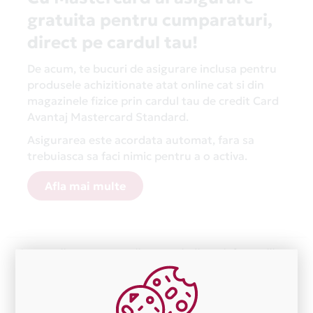
gratuita pentru cumparaturi,
direct pe cardul tau!
De acum, te bucuri de asigurare inclusa pentru
produsele achizitionate atat online cat si din
magazinele fizice prin cardul tau de credit Card
Avantaj Mastercard Standard.
Asigurarea este acordata automat, fara sa
trebuiasca sa faci nimic pentru a o activa.
Afla mai multe
Aceasta lista este actualizata periodic cu informatiile
primite de la fiecare comerciant partener Card Avantaj.
Ne cerem scuze pentru eventualele erori aparute
independent de vointa noastra.