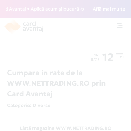
 Avantaj • Aplică acum și bucură-te de acces gratuit la lou
Află mai multe
Toggl
navig
12
NR.
RATE
Cumpara in rate de la
WWW.NETTRADING.RO prin
Card Avantaj
Categorie
: Diverse
Listă magazine WWW.NETTRADING.RO