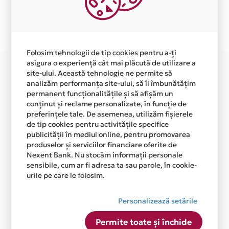
Plata in 12 rate fara dobanda prin Card Avantaj este
disponibila in magazinul online
WWW.NINEINTERNATIONAL.EU din lista.
Folosim tehnologii de tip cookies pentru a-ți
asigura o experiență cât mai plăcută de utilizare a
site-ului. Această tehnologie ne permite să
analizăm performanța site-ului, să îi îmbunătățim
permanent funcționalitățile și să afișăm un
conținut și reclame personalizate, în funcție de
preferințele tale. De asemenea, utilizăm fișierele
de tip cookies pentru activitățile specifice
publicității în mediul online, pentru promovarea
produselor și serviciilor financiare oferite de
Nexent Bank. Nu stocăm informații personale
sensibile, cum ar fi adresa ta sau parole, în cookie-
urile pe care le folosim.
Personalizează setările
Permite toate și închide