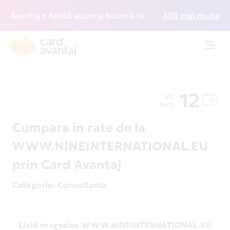
Avantaj • Aplică acum și bucură-te de acces gratuit la loun
Află mai multe
Toggl
navig
12
NR.
RATE
Cumpara in rate de la
WWW.NINEINTERNATIONAL.EU
prin Card Avantaj
Categorie
: Consultanta
Listă magazine WWW.NINEINTERNATIONAL.EU