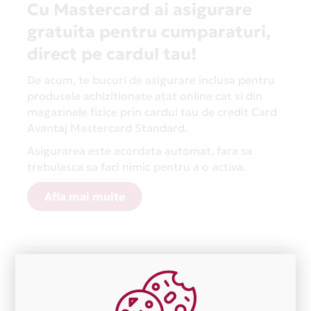
Cu Mastercard ai asigurare
gratuita pentru cumparaturi,
direct pe cardul tau!
De acum, te bucuri de asigurare inclusa pentru
produsele achizitionate atat online cat si din
magazinele fizice prin cardul tau de credit Card
Avantaj Mastercard Standard.
Asigurarea este acordata automat, fara sa
trebuiasca sa faci nimic pentru a o activa.
Afla mai multe
Aceasta lista este actualizata periodic cu informatiile
primite de la fiecare comerciant partener Card Avantaj.
Ne cerem scuze pentru eventualele erori aparute
independent de vointa noastra.