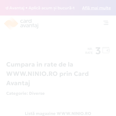
d Avantaj • Aplică acum și bucură-te de acces gratuit la lo
Află mai multe
Toggl
navig
3
NR.
RATE
Cumpara in rate de la
WWW.NINIO.RO prin Card
Avantaj
Categorie
: Diverse
Listă magazine WWW.NINIO.RO