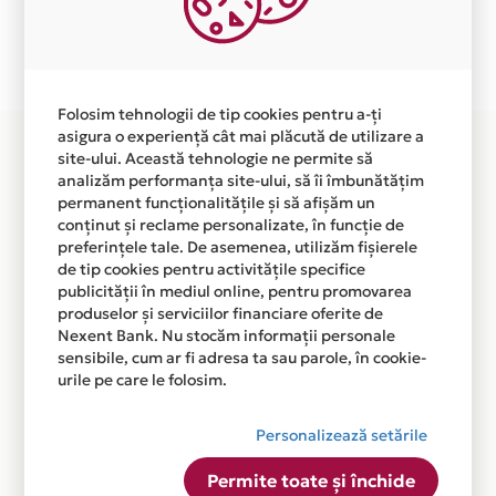
Plata in 3 rate fara dobanda prin Card Avantaj este
disponibila in magazinul online WWW.NINIO.RO din
lista.
Folosim tehnologii de tip cookies pentru a-ți
asigura o experiență cât mai plăcută de utilizare a
site-ului. Această tehnologie ne permite să
analizăm performanța site-ului, să îi îmbunătățim
permanent funcționalitățile și să afișăm un
conținut și reclame personalizate, în funcție de
preferințele tale. De asemenea, utilizăm fișierele
de tip cookies pentru activitățile specifice
publicității în mediul online, pentru promovarea
produselor și serviciilor financiare oferite de
Nexent Bank. Nu stocăm informații personale
sensibile, cum ar fi adresa ta sau parole, în cookie-
urile pe care le folosim.
Personalizează setările
Permite toate și închide