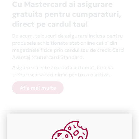
Cu Mastercard ai asigurare
gratuita pentru cumparaturi,
direct pe cardul tau!
De acum, te bucuri de asigurare inclusa pentru
produsele achizitionate atat online cat si din
magazinele fizice prin cardul tau de credit Card
Avantaj Mastercard Standard.
Asigurarea este acordata automat, fara sa
trebuiasca sa faci nimic pentru a o activa.
Afla mai multe
Aceasta lista este actualizata periodic cu informatiile
primite de la fiecare comerciant partener Card Avantaj.
Ne cerem scuze pentru eventualele erori aparute
independent de vointa noastra.