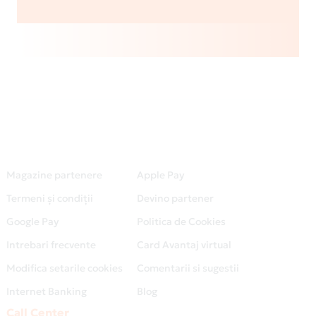
Magazine partenere
Apple Pay
Termeni și condiții
Devino partener
Google Pay
Politica de Cookies
Intrebari frecvente
Card Avantaj virtual
Modifica setarile cookies
Comentarii si sugestii
Internet Banking
Blog
Call Center