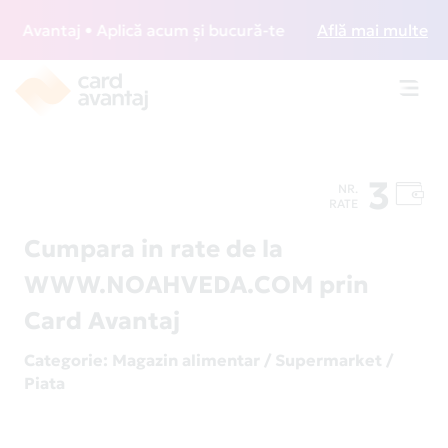
Avantaj • Aplică acum și bucură-te de acces gratuit la loun
Află mai multe
Toggl
navig
3
NR.
RATE
Cumpara in rate de la
WWW.NOAHVEDA.COM prin
Card Avantaj
Categorie
: Magazin alimentar / Supermarket /
Piata