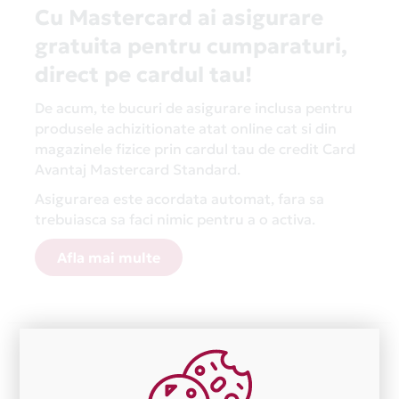
Cu Mastercard ai asigurare
gratuita pentru cumparaturi,
direct pe cardul tau!
De acum, te bucuri de asigurare inclusa pentru
produsele achizitionate atat online cat si din
magazinele fizice prin cardul tau de credit Card
Avantaj Mastercard Standard.
Asigurarea este acordata automat, fara sa
trebuiasca sa faci nimic pentru a o activa.
Afla mai multe
Aceasta lista este actualizata periodic cu informatiile
primite de la fiecare comerciant partener Card Avantaj.
Ne cerem scuze pentru eventualele erori aparute