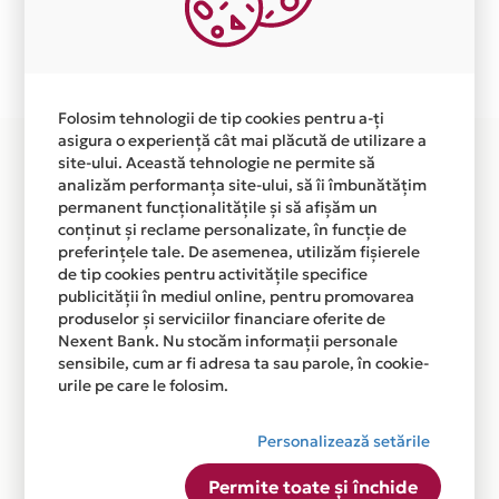
independent de vointa noastra.
Plata in 3 rate fara dobanda prin Card Avantaj este
disponibila in magazinul online WWW.NOAHVEDA.COM
din lista.
Folosim tehnologii de tip cookies pentru a-ți
asigura o experiență cât mai plăcută de utilizare a
site-ului. Această tehnologie ne permite să
analizăm performanța site-ului, să îi îmbunătățim
permanent funcționalitățile și să afișăm un
conținut și reclame personalizate, în funcție de
preferințele tale. De asemenea, utilizăm fișierele
de tip cookies pentru activitățile specifice
publicității în mediul online, pentru promovarea
produselor și serviciilor financiare oferite de
Nexent Bank. Nu stocăm informații personale
sensibile, cum ar fi adresa ta sau parole, în cookie-
urile pe care le folosim.
Personalizează setările
Permite toate și închide