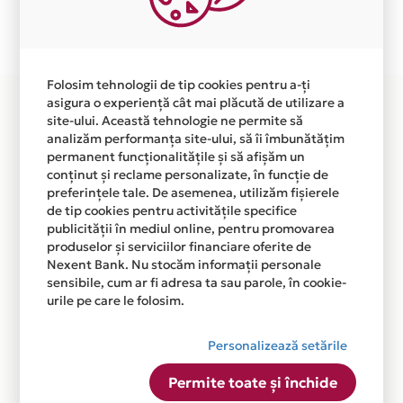
Plata in 6 rate fara dobanda prin Card Avantaj este
disponibila in magazinul online WWW.NOLAKIDS.RO din
lista.
Folosim tehnologii de tip cookies pentru a-ți
asigura o experiență cât mai plăcută de utilizare a
site-ului. Această tehnologie ne permite să
analizăm performanța site-ului, să îi îmbunătățim
permanent funcționalitățile și să afișăm un
conținut și reclame personalizate, în funcție de
preferințele tale. De asemenea, utilizăm fișierele
de tip cookies pentru activitățile specifice
publicității în mediul online, pentru promovarea
produselor și serviciilor financiare oferite de
Nexent Bank. Nu stocăm informații personale
sensibile, cum ar fi adresa ta sau parole, în cookie-
urile pe care le folosim.
Personalizează setările
Permite toate și închide