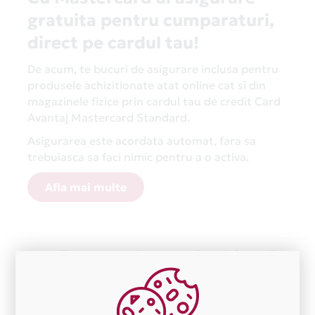
gratuita pentru cumparaturi,
direct pe cardul tau!
De acum, te bucuri de asigurare inclusa pentru
produsele achizitionate atat online cat si din
magazinele fizice prin cardul tau de credit Card
Avantaj Mastercard Standard.
Asigurarea este acordata automat, fara sa
trebuiasca sa faci nimic pentru a o activa.
Afla mai multe
Aceasta lista este actualizata periodic cu informatiile
primite de la fiecare comerciant partener Card Avantaj.
Ne cerem scuze pentru eventualele erori aparute
independent de vointa noastra.