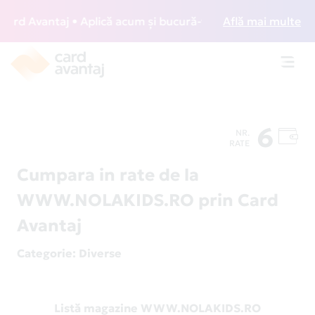
d Avantaj • Aplică acum și bucură-te de acces gratuit la l
Află mai multe
Toggl
navig
6
NR.
RATE
Cumpara in rate de la
WWW.NOLAKIDS.RO prin Card
Avantaj
Categorie
: Diverse
Listă magazine WWW.NOLAKIDS.RO