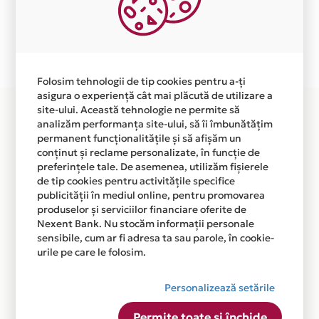
independent de vointa noastra.
Plata in 6 rate fara dobanda prin Card Avantaj este
disponibila in magazinul online WWW.NOVODOORS.RO
din lista.
Folosim tehnologii de tip cookies pentru a-ți
asigura o experiență cât mai plăcută de utilizare a
site-ului. Această tehnologie ne permite să
analizăm performanța site-ului, să îi îmbunătățim
permanent funcționalitățile și să afișăm un
conținut și reclame personalizate, în funcție de
preferințele tale. De asemenea, utilizăm fișierele
de tip cookies pentru activitățile specifice
publicității în mediul online, pentru promovarea
produselor și serviciilor financiare oferite de
Nexent Bank. Nu stocăm informații personale
sensibile, cum ar fi adresa ta sau parole, în cookie-
urile pe care le folosim.
Personalizează setările
Permite toate și închide