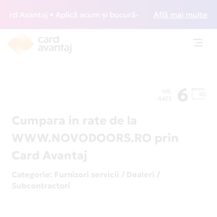
d Avantaj • Aplică acum și bucură-te de acces gratuit la l
Află mai multe
Toggl
navig
6
NR.
RATE
Cumpara in rate de la
WWW.NOVODOORS.RO prin
Card Avantaj
Categorie
: Furnizori servicii / Dealeri /
Subcontractori