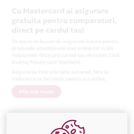
Cu Mastercard ai asigurare
gratuita pentru cumparaturi,
direct pe cardul tau!
De acum, te bucuri de asigurare inclusa pentru
produsele achizitionate atat online cat si din
magazinele fizice prin cardul tau de credit Card
Avantaj Mastercard Standard.
Asigurarea este acordata automat, fara sa
trebuiasca sa faci nimic pentru a o activa.
Afla mai multe
Aceasta lista este actualizata periodic cu informatiile
primite de la fiecare comerciant partener Card Avantaj.
Ne cerem scuze pentru eventualele erori aparute