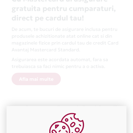
gratuita pentru cumparaturi,
direct pe cardul tau!
De acum, te bucuri de asigurare inclusa pentru
produsele achizitionate atat online cat si din
magazinele fizice prin cardul tau de credit Card
Avantaj Mastercard Standard.
Asigurarea este acordata automat, fara sa
trebuiasca sa faci nimic pentru a o activa.
Afla mai multe
Aceasta lista este actualizata periodic cu informatiile
primite de la fiecare comerciant partener Card Avantaj.
Ne cerem scuze pentru eventualele erori aparute
independent de vointa noastra.