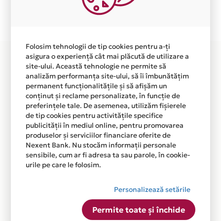
Plata in 12 rate fara dobanda prin Card Avantaj este
disponibila in magazinul online WWW.NUTRIFITUP.COM
din lista.
Folosim tehnologii de tip cookies pentru a-ți
asigura o experiență cât mai plăcută de utilizare a
site-ului. Această tehnologie ne permite să
analizăm performanța site-ului, să îi îmbunătățim
permanent funcționalitățile și să afișăm un
conținut și reclame personalizate, în funcție de
preferințele tale. De asemenea, utilizăm fișierele
de tip cookies pentru activitățile specifice
publicității în mediul online, pentru promovarea
produselor și serviciilor financiare oferite de
Nexent Bank. Nu stocăm informații personale
sensibile, cum ar fi adresa ta sau parole, în cookie-
urile pe care le folosim.
Personalizează setările
Permite toate și închide