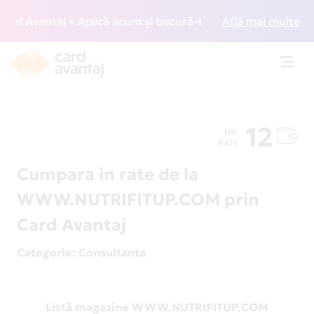
d Avantaj • Aplică acum și bucură-te de acces gratuit la lo
Află mai multe
Toggl
navig
12
NR.
RATE
Cumpara in rate de la
WWW.NUTRIFITUP.COM prin
Card Avantaj
Categorie
: Consultanta
Listă magazine WWW.NUTRIFITUP.COM