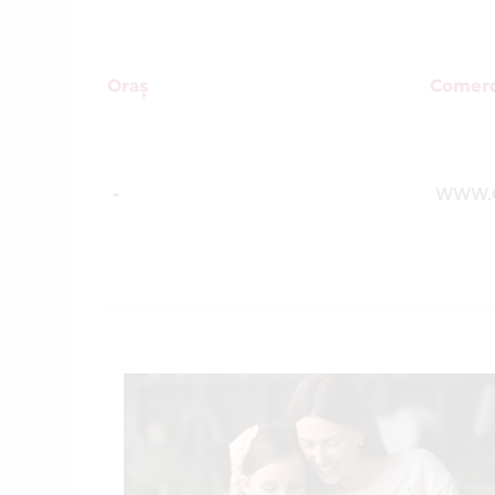
Oraș
Comerc
-
WWW.O