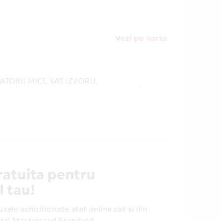
Vezi pe harta
TORII MICI, SAT IZVORU,
-
ratuita pentru
l tau!
ele achizitionate atat online cat si din
antaj Mastercard Standard.