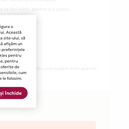
 sa faci nimic pentru a o activa.
sigura o
lui. Această
 site-ului, să
să afișăm un
e preferințele
okies pentru
ine, pentru
 oferite de
Ne cerem scuze pentru eventualele erori aparute
sensibile, cum
e le folosim.
 din lista.
și închide