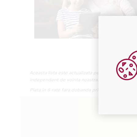
Aceasta lista este actualizata periodic cu inform
independent de vointa noastra.
Plata in 6 rate fara dobanda prin Card Avantaj 