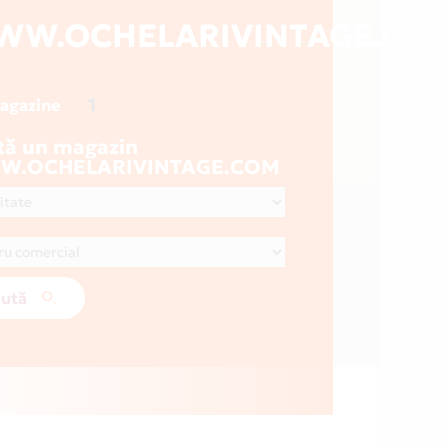
WW.OCHELARIVINTAGE.CO
1
magazine
tă un magazin
.OCHELARIVINTAGE.COM
ută