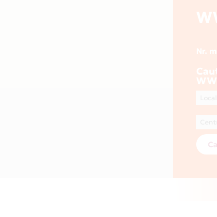
W
Nr. 
Cau
WWW
Ca