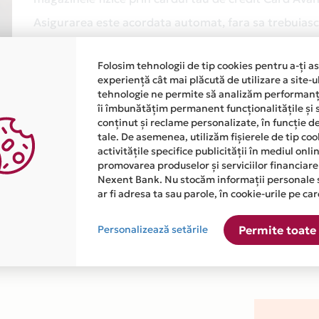
Asigurarea este acordata automat, fara sa trebuiasca
Afla mai multe
Folosim tehnologii de tip cookies pentru a-ți a
experiență cât mai plăcută de utilizare a site-u
tehnologie ne permite să analizăm performanța
îi îmbunătățim permanent funcționalitățile și 
conținut și reclame personalizate, în funcție d
tale. De asemenea, utilizăm fișierele de tip co
activitățile specifice publicității în mediul onl
promovarea produselor și serviciilor financiare
atiile primite de la fiecare comerciant partener Card Avantaj. 
Nexent Bank. Nu stocăm informații personale 
ar fi adresa ta sau parole, în cookie-urile pe car
este disponibila in magazinul online WWW.OCHELARIVINTAGE.COM
Personalizează setările
Permite toate 