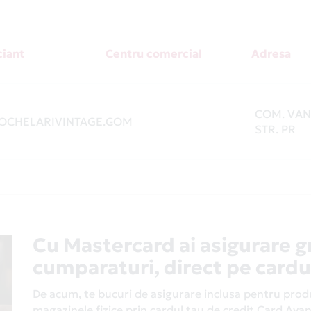
iant
Centru comercial
Adresa
COM. VANA
CHELARIVINTAGE.COM
-
STR. PR
Cu Mastercard ai asigurare g
cumparaturi, direct pe cardu
De acum, te bucuri de asigurare inclusa pentru produs
magazinele fizice prin cardul tau de credit Card Av