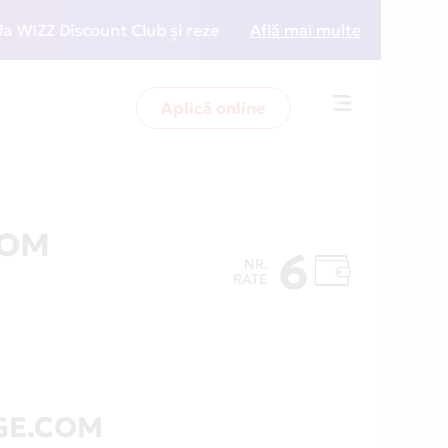
Z Discount Club și rezervări la preț redus
Află mai multe
• Zboară m
Aplică online
Toggle
navigation
COM
6
NR.
RATE
GE.COM