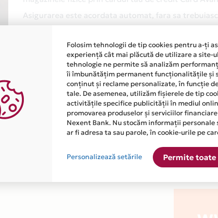
Asigurarea este acordata automat, fara sa trebuiasca
Afla mai multe
Folosim tehnologii de tip cookies pentru a-ți a
experiență cât mai plăcută de utilizare a site-u
tehnologie ne permite să analizăm performanța
îi îmbunătățim permanent funcționalitățile și 
conținut și reclame personalizate, în funcție d
tale. De asemenea, utilizăm fișierele de tip co
activitățile specifice publicității în mediul onl
promovarea produselor și serviciilor financiare
atiile primite de la fiecare comerciant partener Card Avantaj. 
Nexent Bank. Nu stocăm informații personale 
ar fi adresa ta sau parole, în cookie-urile pe car
este disponibila in magazinul online WWW.OFFICE-SCOALA.RO din
Personalizează setările
Permite toate 