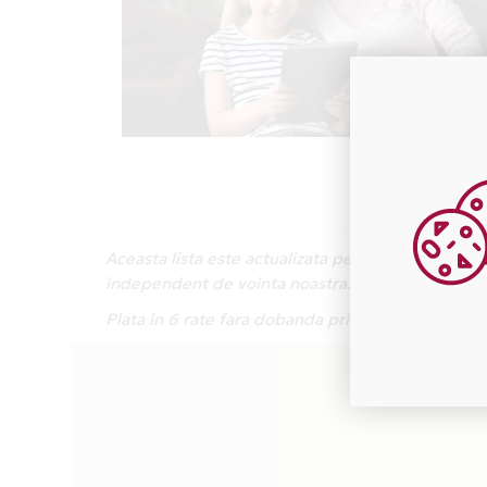
Aceasta lista este actualizata periodic cu inform
independent de vointa noastra.
Plata in 6 rate fara dobanda prin Card Avantaj 