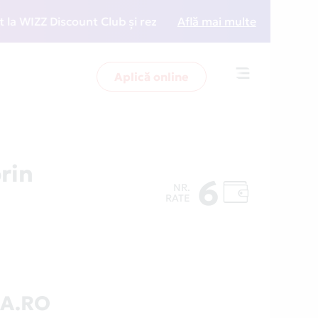
IZZ Discount Club și rezervări la preț redus
Află mai multe
• Zboară
Aplică online
Toggle
navigation
rin
6
NR.
RATE
LA.RO