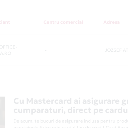
iant
Centru comercial
Adresa
FFICE-
-
JOZSEF ATT
A.RO
Cu Mastercard ai asigurare g
cumparaturi, direct pe cardu
De acum, te bucuri de asigurare inclusa pentru produs
magazinele fizice prin cardul tau de credit Card Av