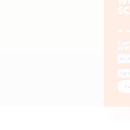
W
SC
Nr. 
Cau
WWW
Ca