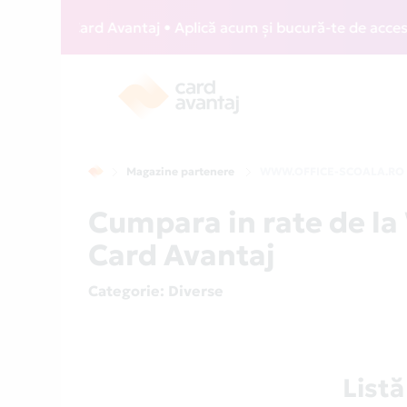
WIZZ Card Avantaj • Aplică acum și bucură-te de acces gratu
Magazine partenere
WWW.OFFICE-SCOALA.RO
Cumpara in rate de 
Card Avantaj
Categorie
: Diverse
List