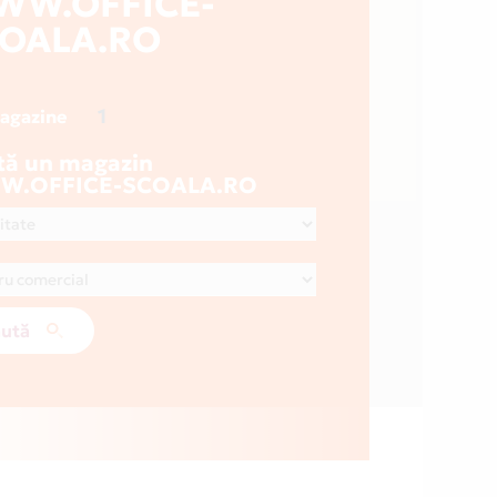
WW.OFFICE-
OALA.RO
1
magazine
tă un magazin
.OFFICE-SCOALA.RO
ută