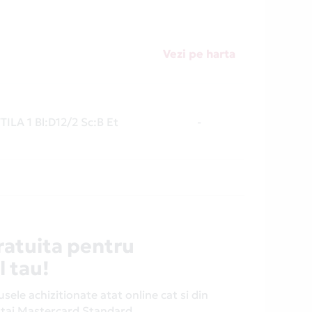
Vezi pe harta
ILA 1 Bl:D12/2 Sc:B Et
-
ratuita pentru
l tau!
ele achizitionate atat online cat si din
antaj Mastercard Standard.