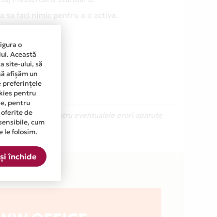
 sa faci nimic pentru a o activa.
sigura o
lui. Această
 site-ului, să
să afișăm un
e preferințele
okies pentru
ine, pentru
 oferite de
Ne cerem scuze pentru eventualele erori aparute
sensibile, cum
e le folosim.
 lista.
și închide