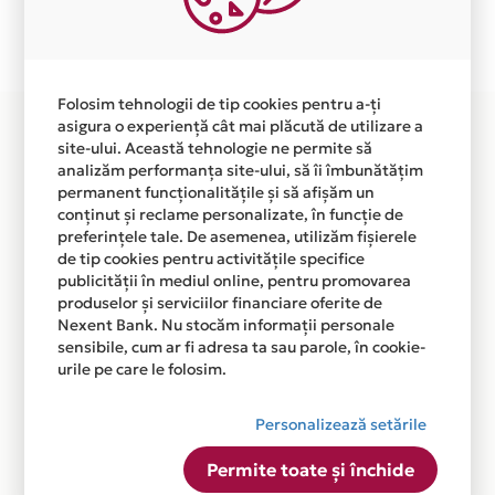
Plata in 6 rate fara dobanda prin Card Avantaj este
disponibila in magazinul online
WWW.OFFICEGARAGE.RO din lista.
Folosim tehnologii de tip cookies pentru a-ți
asigura o experiență cât mai plăcută de utilizare a
site-ului. Această tehnologie ne permite să
analizăm performanța site-ului, să îi îmbunătățim
permanent funcționalitățile și să afișăm un
conținut și reclame personalizate, în funcție de
preferințele tale. De asemenea, utilizăm fișierele
de tip cookies pentru activitățile specifice
publicității în mediul online, pentru promovarea
produselor și serviciilor financiare oferite de
Nexent Bank. Nu stocăm informații personale
sensibile, cum ar fi adresa ta sau parole, în cookie-
urile pe care le folosim.
Personalizează setările
Permite toate și închide