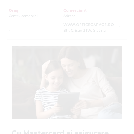
Oraș
Comerciant
Centru comercial
Adresa
-
WWW.OFFICEGARAGE.RO
-
-
Str. Crisan 31W, Slatina
Cu Mastercard ai asigurare