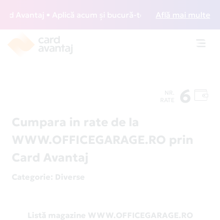
 Avantaj • Aplică acum și bucură-te de acces gratuit la lo
Află mai multe
Toggl
navig
6
NR.
RATE
Cumpara in rate de la
WWW.OFFICEGARAGE.RO prin
Card Avantaj
Categorie
: Diverse
Listă magazine WWW.OFFICEGARAGE.RO