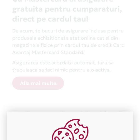
gratuita pentru cumparaturi,
direct pe cardul tau!
De acum, te bucuri de asigurare inclusa pentru
produsele achizitionate atat online cat si din
magazinele fizice prin cardul tau de credit Card
Avantaj Mastercard Standard.
Asigurarea este acordata automat, fara sa
trebuiasca sa faci nimic pentru a o activa.
Afla mai multe
Aceasta lista este actualizata periodic cu informatiile
primite de la fiecare comerciant partener Card Avantaj.
Ne cerem scuze pentru eventualele erori aparute
independent de vointa noastra.