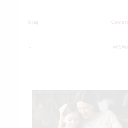
Oraș
Comerc
-
WWW.