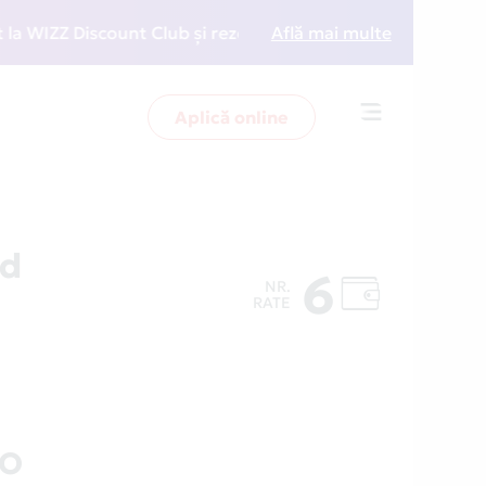
ZZ Discount Club și rezervări la preț redus
Află mai multe
• Zboară
Aplică online
Toggle
navigation
rd
6
NR.
RATE
RO