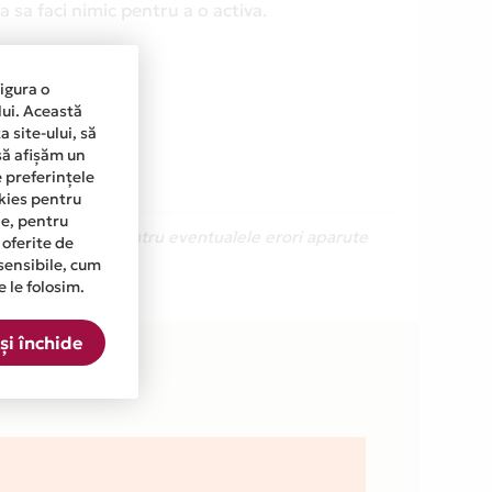
 sa faci nimic pentru a o activa.
sigura o
lui. Această
 site-ului, să
să afișăm un
e preferințele
okies pentru
ine, pentru
Ne cerem scuze pentru eventualele erori aparute
 oferite de
sensibile, cum
e le folosim.
și închide