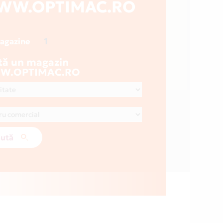
WW.OPTIMAC.RO
1
magazine
tă un magazin
W.OPTIMAC.RO
ută