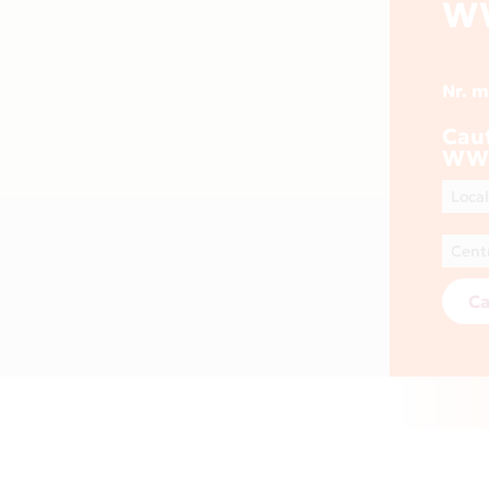
W
Nr. 
Cau
WW
Ca