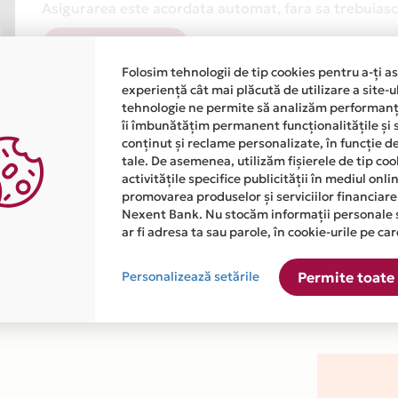
Asigurarea este acordata automat, fara sa trebuiasca
Afla mai multe
Folosim tehnologii de tip cookies pentru a-ți a
experiență cât mai plăcută de utilizare a site-u
tehnologie ne permite să analizăm performanța
îi îmbunătățim permanent funcționalitățile și 
conținut și reclame personalizate, în funcție d
tale. De asemenea, utilizăm fișierele de tip co
activitățile specifice publicității în mediul onl
atiile primite de la fiecare comerciant partener Card Avantaj. 
promovarea produselor și serviciilor financiare
Nexent Bank. Nu stocăm informații personale 
ar fi adresa ta sau parole, în cookie-urile pe car
este disponibila in magazinul online WWW.OPTIMAC.RO din lista.
Personalizează setările
Permite toate 