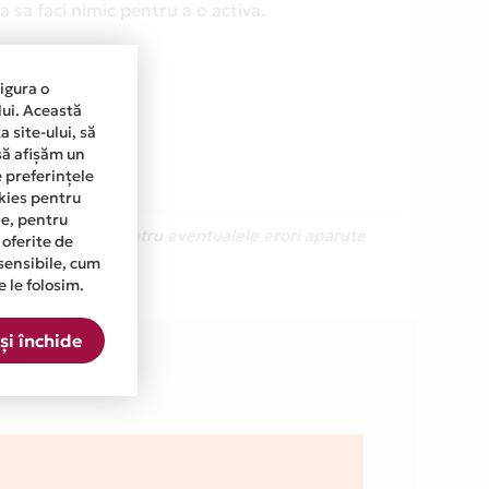
 sa faci nimic pentru a o activa.
sigura o
lui. Această
 site-ului, să
să afișăm un
e preferințele
okies pentru
ine, pentru
Ne cerem scuze pentru eventualele erori aparute
 oferite de
sensibile, cum
e le folosim.
n lista.
și închide