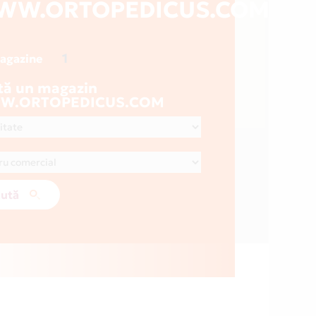
WW.ORTOPEDICUS.COM
1
magazine
tă un magazin
W.ORTOPEDICUS.COM
ută