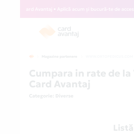
WIZZ Card Avantaj • Aplică acum și bucură-te de acces gratu
Magazine partenere
WWW.ORTOPEDICUS.COM
Cumpara in rate de 
Card Avantaj
Categorie
: Diverse
List