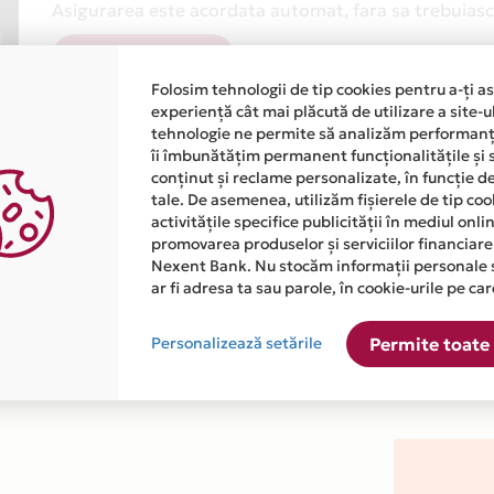
Asigurarea este acordata automat, fara sa trebuiasca
Afla mai multe
Folosim tehnologii de tip cookies pentru a-ți a
experiență cât mai plăcută de utilizare a site-u
tehnologie ne permite să analizăm performanța
îi îmbunătățim permanent funcționalitățile și 
conținut și reclame personalizate, în funcție d
tale. De asemenea, utilizăm fișierele de tip co
activitățile specifice publicității în mediul onl
atiile primite de la fiecare comerciant partener Card Avantaj. 
promovarea produselor și serviciilor financiare
Nexent Bank. Nu stocăm informații personale 
ar fi adresa ta sau parole, în cookie-urile pe car
 este disponibila in magazinul online WWW.ORTOPEDICUS.COM di
Personalizează setările
Permite toate 