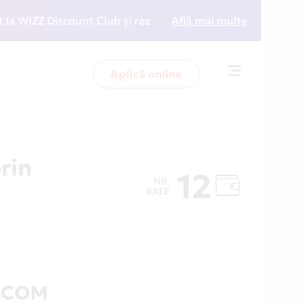
ZZ Discount Club și rezervări la preț redus
Află mai multe
• Zboară
Aplică online
Toggle
navigation
rin
12
NR.
RATE
S.COM