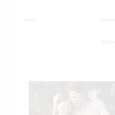
Oraș
Comerc
-
WWW.