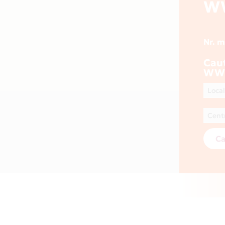
W
Nr. 
Cau
WW
Ca