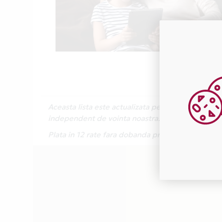
Aceasta lista este actualizata periodic cu inform
independent de vointa noastra.
Plata in 12 rate fara dobanda prin Card Avantaj