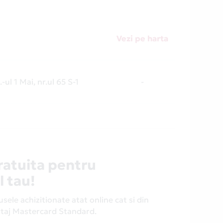
Vezi pe harta
-ul 1 Mai, nr.ul 65 S-1
-
ratuita pentru
l tau!
ele achizitionate atat online cat si din
antaj Mastercard Standard.