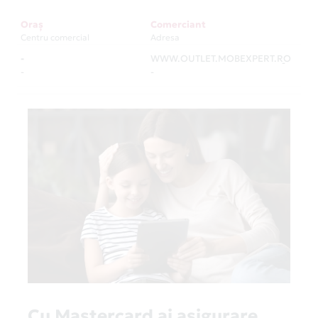
Oraș
Comerciant
Centru comercial
Adresa
-
WWW.OUTLET.MOBEXPERT.RO
-
-
-
Cu Mastercard ai asigurare