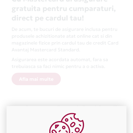
gratuita pentru cumparaturi,
direct pe cardul tau!
De acum, te bucuri de asigurare inclusa pentru
produsele achizitionate atat online cat si din
magazinele fizice prin cardul tau de credit Card
Avantaj Mastercard Standard.
Asigurarea este acordata automat, fara sa
trebuiasca sa faci nimic pentru a o activa.
Afla mai multe
Aceasta lista este actualizata periodic cu informatiile
primite de la fiecare comerciant partener Card Avantaj.
Ne cerem scuze pentru eventualele erori aparute
independent de vointa noastra.