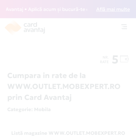
vantaj • Aplică acum și bucură-te de acces gratuit la loun
Află mai multe
Toggl
navig
5
NR.
RATE
Cumpara in rate de la
WWW.OUTLET.MOBEXPERT.RO
prin Card Avantaj
Categorie
: Mobila
Listă magazine WWW.OUTLET.MOBEXPERT.RO