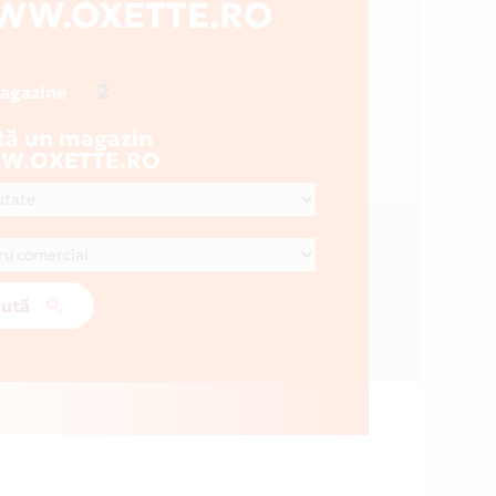
WW.OXETTE.RO
2
magazine
tă un magazin
W.OXETTE.RO
ută