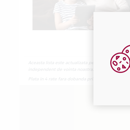
Aceasta lista este actualizata periodic cu inform
independent de vointa noastra.
Plata in 4 rate fara dobanda prin Card Avantaj e