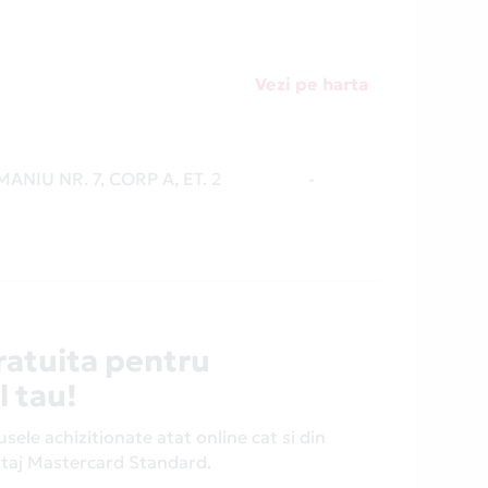
Vezi pe harta
MANIU NR. 7, CORP A, ET. 2
-
ratuita pentru
l tau!
ele achizitionate atat online cat si din
antaj Mastercard Standard.