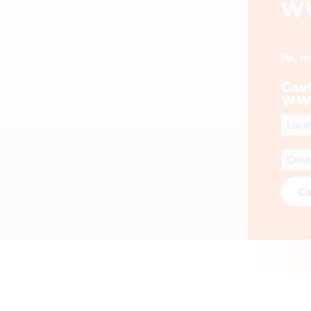
W
Nr. 
Cau
WW
Ca