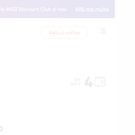
ZZ Discount Club și rezervări la preț redus
Află mai multe
• Zboară 
Aplică online
Toggle
navigation
4
NR.
RATE
O