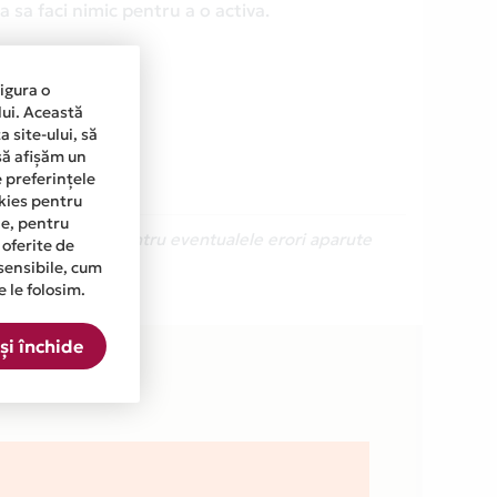
 sa faci nimic pentru a o activa.
sigura o
lui. Această
 site-ului, să
să afișăm un
e preferințele
okies pentru
ine, pentru
Ne cerem scuze pentru eventualele erori aparute
 oferite de
sensibile, cum
e le folosim.
și închide