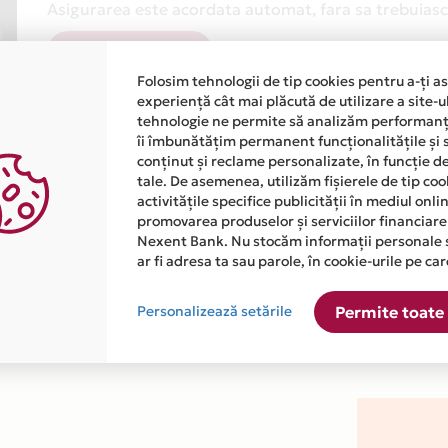
Asigurarea este acordata automat, fara sa trebuiasca
Afla mai multe
Folosim tehnologii de tip cookies pentru a-ți a
experiență cât mai plăcută de utilizare a site-u
tehnologie ne permite să analizăm performanța
îi îmbunătățim permanent funcționalitățile și 
conținut și reclame personalizate, în funcție d
tale. De asemenea, utilizăm fișierele de tip co
activitățile specifice publicității în mediul onl
atiile primite de la fiecare comerciant partener Card Avantaj. 
promovarea produselor și serviciilor financiare
Nexent Bank. Nu stocăm informații personale 
ar fi adresa ta sau parole, în cookie-urile pe car
ste disponibila in magazinul online WWW.OXETTE.RO din lista.
Personalizează setările
Permite toate 