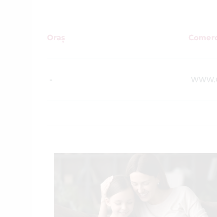
Oraș
Comerc
-
WWW.O