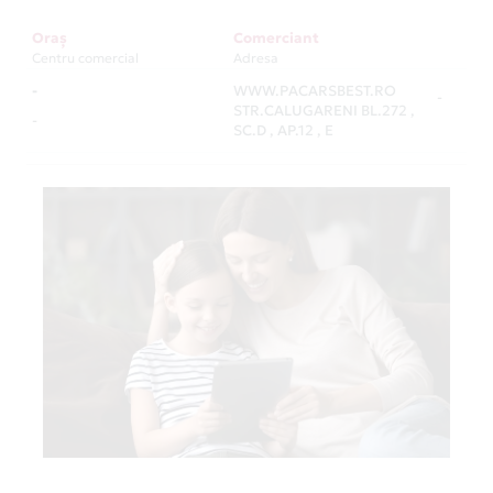
Oraș
Comerciant
Centru comercial
Adresa
-
WWW.PACARSBEST.RO
-
STR.CALUGARENI BL.272 ,
-
SC.D , AP.12 , E