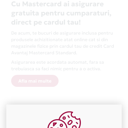
Cu Mastercard ai asigurare
gratuita pentru cumparaturi,
direct pe cardul tau!
De acum, te bucuri de asigurare inclusa pentru
produsele achizitionate atat online cat si din
magazinele fizice prin cardul tau de credit Card
Avantaj Mastercard Standard.
Asigurarea este acordata automat, fara sa
trebuiasca sa faci nimic pentru a o activa.
Afla mai multe
Aceasta lista este actualizata periodic cu informatiile
primite de la fiecare comerciant partener Card Avantaj.
Ne cerem scuze pentru eventualele erori aparute
independent de vointa noastra.