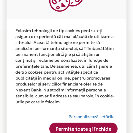
Plata in 3 rate fara dobanda prin Card Avantaj este
disponibila in magazinul online WWW.PACARSBEST.RO
din lista.
Folosim tehnologii de tip cookies pentru a-ți
asigura o experiență cât mai plăcută de utilizare a
site-ului. Această tehnologie ne permite să
analizăm performanța site-ului, să îi îmbunătățim
permanent funcționalitățile și să afișăm un
conținut și reclame personalizate, în funcție de
preferințele tale. De asemenea, utilizăm fișierele
de tip cookies pentru activitățile specifice
publicității în mediul online, pentru promovarea
produselor și serviciilor financiare oferite de
Nexent Bank. Nu stocăm informații personale
sensibile, cum ar fi adresa ta sau parole, în cookie-
urile pe care le folosim.
Personalizează setările
Permite toate și închide