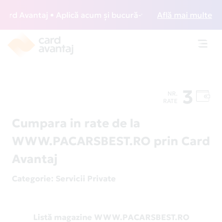
d Avantaj • Aplică acum și bucură-te de acces gratuit la lo
Află mai multe
Toggl
navig
3
NR.
RATE
Cumpara in rate de la
WWW.PACARSBEST.RO prin Card
Avantaj
Categorie
: Servicii Private
Listă magazine WWW.PACARSBEST.RO