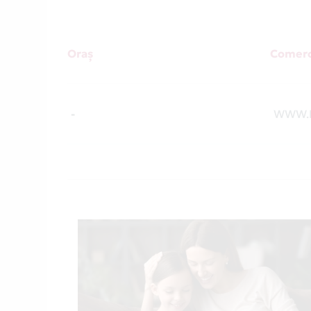
Oraș
Comerc
-
WWW.P