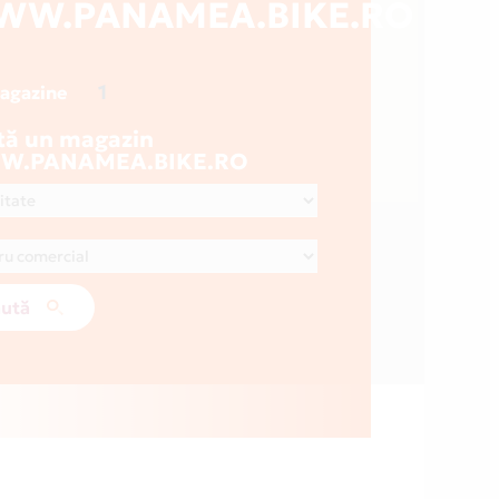
WW.PANAMEA.BIKE.RO
1
magazine
tă un magazin
.PANAMEA.BIKE.RO
ută