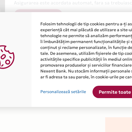
Asigurarea este acordata automat, fara sa trebuiasca
Afla mai multe
Folosim tehnologii de tip cookies pentru a-ți a
experiență cât mai plăcută de utilizare a site-u
tehnologie ne permite să analizăm performanța
îi îmbunătățim permanent funcționalitățile și 
conținut și reclame personalizate, în funcție d
tale. De asemenea, utilizăm fișierele de tip co
activitățile specifice publicității în mediul onl
atiile primite de la fiecare comerciant partener Card Avantaj. 
promovarea produselor și serviciilor financiare
Nexent Bank. Nu stocăm informații personale 
ar fi adresa ta sau parole, în cookie-urile pe car
este disponibila in magazinul online WWW.PANAMEA.BIKE.RO din 
Personalizează setările
Permite toate 