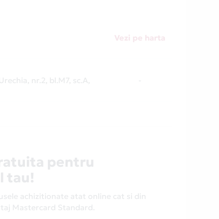
Vezi pe harta
 Urechia, nr.2, bl.M7, sc.A,
-
ratuita pentru
l tau!
ele achizitionate atat online cat si din
antaj Mastercard Standard.