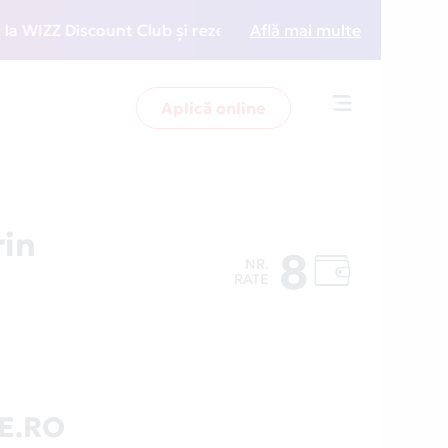
ZZ Discount Club și rezervări la preț redus
Află mai multe
• Zboară 
Aplică online
Toggle
navigation
in
8
NR.
RATE
E.RO