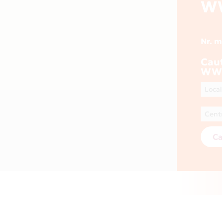
W
Nr. 
Cau
WWW
Ca