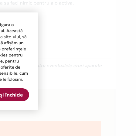
 sa faci nimic pentru a o activa.
sigura o
lui. Această
 site-ului, să
să afișăm un
e preferințele
okies pentru
ine, pentru
Ne cerem scuze pentru eventualele erori aparute
 oferite de
sensibile, cum
e le folosim.
lista.
și închide