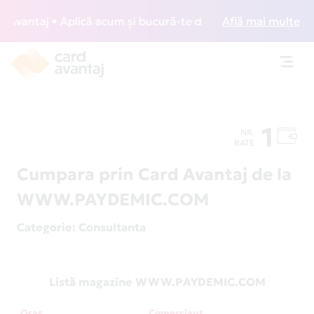
vantaj • Aplică acum și bucură-te de acces gratuit la loung
Află mai multe
Toggl
navig
1
NR.
RATE
Cumpara prin Card Avantaj de la
WWW.PAYDEMIC.COM
Categorie
: Consultanta
Listă magazine WWW.PAYDEMIC.COM
Oraș
Comerciant