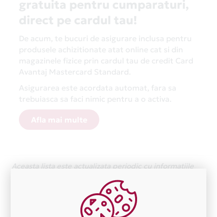
gratuita pentru cumparaturi,
direct pe cardul tau!
De acum, te bucuri de asigurare inclusa pentru
produsele achizitionate atat online cat si din
magazinele fizice prin cardul tau de credit Card
Avantaj Mastercard Standard.
Asigurarea este acordata automat, fara sa
trebuiasca sa faci nimic pentru a o activa.
Afla mai multe
Aceasta lista este actualizata periodic cu informatiile
primite de la fiecare comerciant partener Card Avantaj.
Ne cerem scuze pentru eventualele erori aparute
independent de vointa noastra.
Plata in 1 rate fara dobanda prin Card Avantaj este