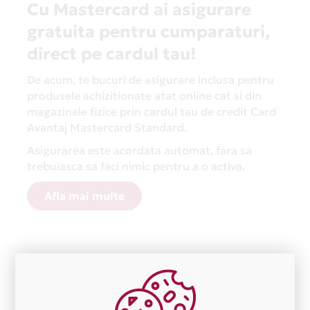
Cu Mastercard ai asigurare
gratuita pentru cumparaturi,
direct pe cardul tau!
De acum, te bucuri de asigurare inclusa pentru
produsele achizitionate atat online cat si din
magazinele fizice prin cardul tau de credit Card
Avantaj Mastercard Standard.
Asigurarea este acordata automat, fara sa
trebuiasca sa faci nimic pentru a o activa.
Afla mai multe
Aceasta lista este actualizata periodic cu informatiile
primite de la fiecare comerciant partener Card Avantaj.
Ne cerem scuze pentru eventualele erori aparute
independent de vointa noastra.