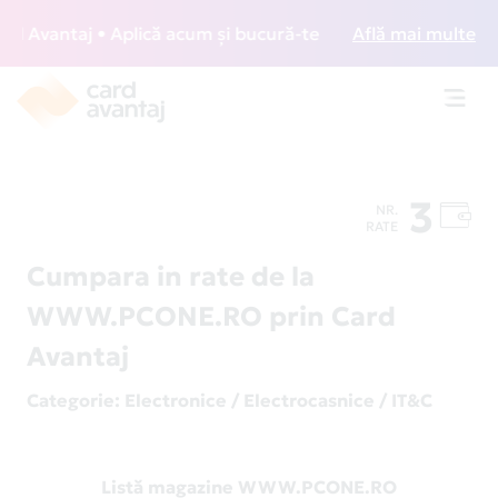
Avantaj • Aplică acum și bucură-te de acces gratuit la lou
Află mai multe
Toggl
navig
3
NR.
RATE
Cumpara in rate de la
WWW.PCONE.RO prin Card
Avantaj
Categorie
: Electronice / Electrocasnice / IT&C
Listă magazine WWW.PCONE.RO