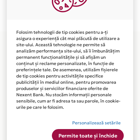
Plata in 3 rate fara dobanda prin Card Avantaj este
disponibila in magazinul online WWW.PCONE.RO din
lista.
Folosim tehnologii de tip cookies pentru a-ți
asigura o experiență cât mai plăcută de utilizare a
site-ului. Această tehnologie ne permite să
analizăm performanța site-ului, să îi îmbunătățim
permanent funcționalitățile și să afișăm un
conținut și reclame personalizate, în funcție de
preferințele tale. De asemenea, utilizăm fișierele
de tip cookies pentru activitățile specifice
publicității în mediul online, pentru promovarea
produselor și serviciilor financiare oferite de
Nexent Bank. Nu stocăm informații personale
sensibile, cum ar fi adresa ta sau parole, în cookie-
urile pe care le folosim.
Personalizează setările
Permite toate și închide