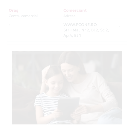
Oraș
Comerciant
Centru comercial
Adresa
-
WWW.PCONE.RO
-
Str 1 Mai, Nr 2, Bl.2, Sc 2,
-
Ap.4, Et 1