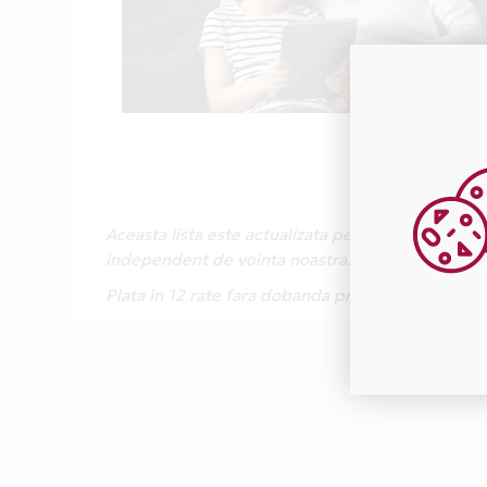
Aceasta lista este actualizata periodic cu inform
independent de vointa noastra.
Plata in 12 rate fara dobanda prin Card Avantaj