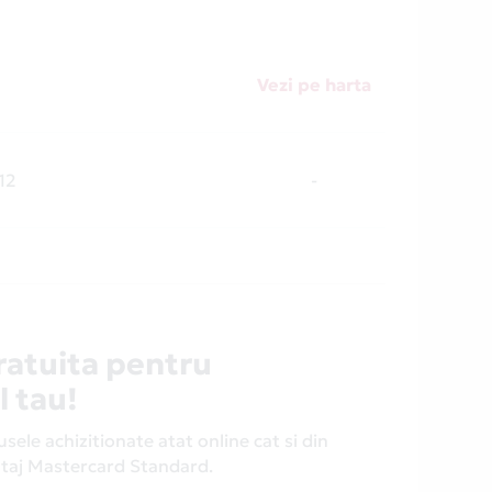
Vezi pe harta
 12
-
ratuita pentru
l tau!
ele achizitionate atat online cat si din
antaj Mastercard Standard.