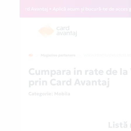
IZZ Card Avantaj • Aplică acum și bucură-te de acces gratui
Magazine partenere
WWW.PENTRUDULCIURI.R
Cumpara in rate de
prin Card Avantaj
Categorie
: Mobila
List