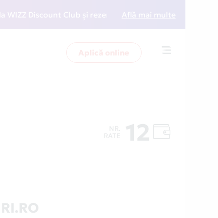
Z Discount Club și rezervări la preț redus
Află mai multe
• Zboară m
Aplică online
Toggle
navigation
12
NR.
RATE
RI.RO