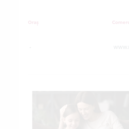
Oraș
Comerc
-
WWW.P