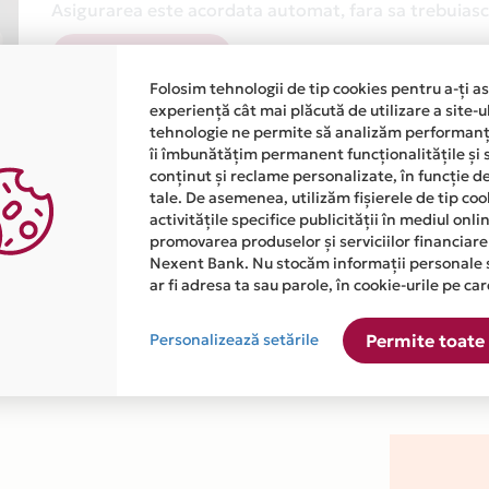
Asigurarea este acordata automat, fara sa trebuiasca
Afla mai multe
Folosim tehnologii de tip cookies pentru a-ți a
experiență cât mai plăcută de utilizare a site-u
tehnologie ne permite să analizăm performanța
îi îmbunătățim permanent funcționalitățile și 
conținut și reclame personalizate, în funcție d
tale. De asemenea, utilizăm fișierele de tip co
activitățile specifice publicității în mediul onl
atiile primite de la fiecare comerciant partener Card Avantaj. 
promovarea produselor și serviciilor financiare
Nexent Bank. Nu stocăm informații personale 
ar fi adresa ta sau parole, în cookie-urile pe car
 este disponibila in magazinul online WWW.PENTRUDULCIURI.RO d
Personalizează setările
Permite toate 