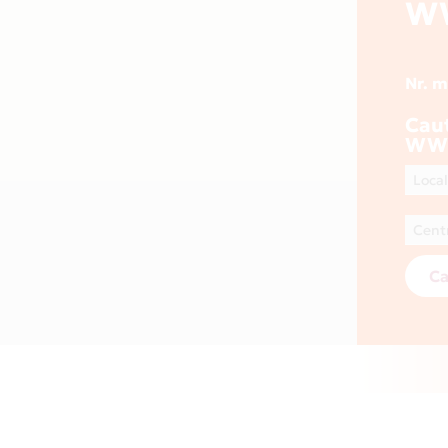
W
Nr. 
Cau
WWW
Ca