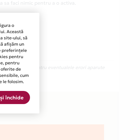
 sa faci nimic pentru a o activa.
sigura o
lui. Această
 site-ului, să
să afișăm un
e preferințele
okies pentru
ine, pentru
Ne cerem scuze pentru eventualele erori aparute
 oferite de
sensibile, cum
e le folosim.
in lista.
și închide