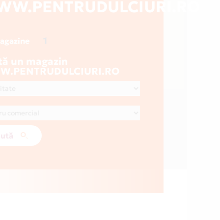
WW.PENTRUDULCIURI.RO
1
magazine
tă un magazin
.PENTRUDULCIURI.RO
ută