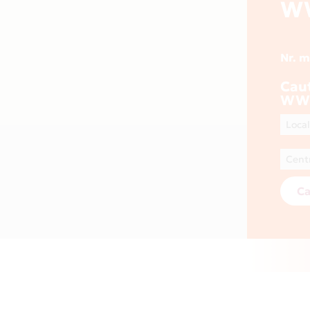
W
Nr. 
Cau
WW
Ca