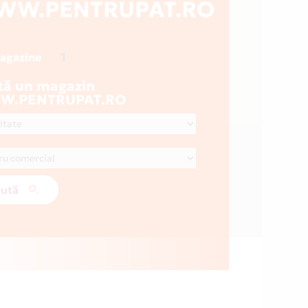
WW.PENTRUPAT.RO
1
magazine
tă un magazin
W.PENTRUPAT.RO
ută