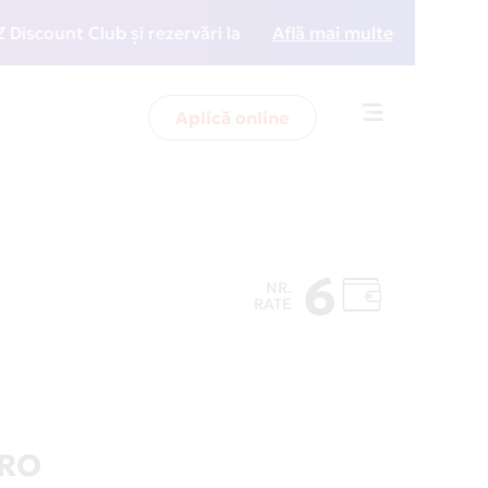
ount Club și rezervări la preț redus
Află mai multe
• Zboară mai int
Aplică online
Toggle
navigation
6
NR.
RATE
.RO