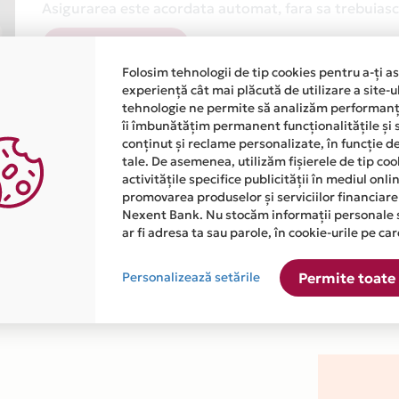
Asigurarea este acordata automat, fara sa trebuiasca
Afla mai multe
Folosim tehnologii de tip cookies pentru a-ți a
experiență cât mai plăcută de utilizare a site-u
tehnologie ne permite să analizăm performanța
îi îmbunătățim permanent funcționalitățile și 
conținut și reclame personalizate, în funcție d
tale. De asemenea, utilizăm fișierele de tip co
activitățile specifice publicității în mediul onl
atiile primite de la fiecare comerciant partener Card Avantaj. 
promovarea produselor și serviciilor financiare
Nexent Bank. Nu stocăm informații personale 
ar fi adresa ta sau parole, în cookie-urile pe car
este disponibila in magazinul online WWW.PENTRUPAT.RO din lis
Personalizează setările
Permite toate 