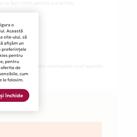
 sa faci nimic pentru a o activa.
sigura o
lui. Această
 site-ului, să
să afișăm un
e preferințele
okies pentru
ine, pentru
Ne cerem scuze pentru eventualele erori aparute
 oferite de
sensibile, cum
e le folosim.
ta.
și închide