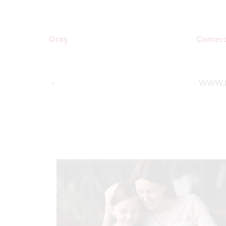
Oraș
Comerc
-
WWW.P