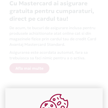
Cu Mastercard ai asigurare
gratuita pentru cumparaturi,
direct pe cardul tau!
De acum, te bucuri de asigurare inclusa pentru
produsele achizitionate atat online cat si din
magazinele fizice prin cardul tau de credit Card
Avantaj Mastercard Standard.
Asigurarea este acordata automat, fara sa
trebuiasca sa faci nimic pentru a o activa.
Afla mai multe
Aceasta lista este actualizata periodic cu informatiile
primite de la fiecare comerciant partener Card Avantaj.
Ne cerem scuze pentru eventualele erori aparute
independent de vointa noastra.