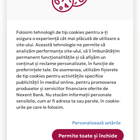
Plata in 2 rate fara dobanda prin Card Avantaj este
disponibila in magazinul online
WWW.PERMISDEBUSINESS.RO din lista.
Folosim tehnologii de tip cookies pentru a-ți
asigura o experiență cât mai plăcută de utilizare a
site-ului. Această tehnologie ne permite să
analizăm performanța site-ului, să îi îmbunătățim
permanent funcționalitățile și să afișăm un
conținut și reclame personalizate, în funcție de
preferințele tale. De asemenea, utilizăm fișierele
de tip cookies pentru activitățile specifice
publicității în mediul online, pentru promovarea
produselor și serviciilor financiare oferite de
Nexent Bank. Nu stocăm informații personale
sensibile, cum ar fi adresa ta sau parole, în cookie-
urile pe care le folosim.
Personalizează setările
Permite toate și închide