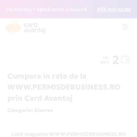
rd Avantaj • Aplică acum și bucură-te de acces gratuit la l
Află mai multe
Toggl
navig
2
NR.
RATE
Cumpara in rate de la
WWW.PERMISDEBUSINESS.RO
prin Card Avantaj
Categorie
: Diverse
Listă magazine WWW.PERMISDEBUSINESS.RO