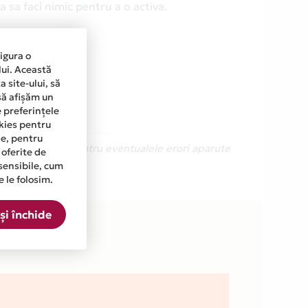
 sa faci nimic pentru a o activa.
sigura o
lui. Această
 site-ului, să
să afișăm un
e preferințele
okies pentru
ine, pentru
Ne cerem scuze pentru eventualele erori aparute
 oferite de
sensibile, cum
e le folosim.
și închide