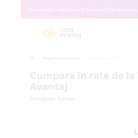
IZZ Card Avantaj • Aplică acum și bucură-te de acces gratu
Magazine partenere
WWW.PESKUIT.RO
Cumpara in rate de l
Avantaj
Categorie
: Turism