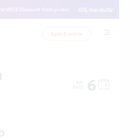
ZZ Discount Club și rezervări la preț redus
Află mai multe
• Zboară 
Aplică online
Toggle
navigation
d
6
NR.
RATE
O