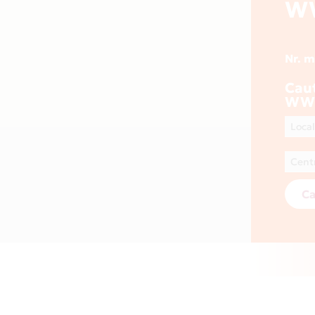
W
Nr. 
Cau
WWW
Ca