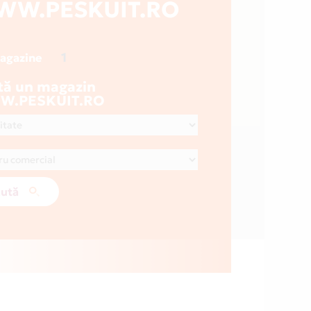
WW.PESKUIT.RO
1
magazine
tă un magazin
.PESKUIT.RO
ută