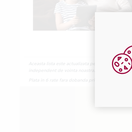
Aceasta lista este actualizata periodic cu inform
independent de vointa noastra.
Plata in 6 rate fara dobanda prin Card Avantaj e