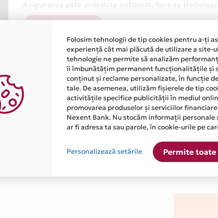
Asigurarea este acordata automat, fara sa trebuiasca
Afla mai multe
Folosim tehnologii de tip cookies pentru a-ți a
experiență cât mai plăcută de utilizare a site-u
tehnologie ne permite să analizăm performanța
îi îmbunătățim permanent funcționalitățile și 
conținut și reclame personalizate, în funcție d
tale. De asemenea, utilizăm fișierele de tip co
activitățile specifice publicității în mediul onl
atiile primite de la fiecare comerciant partener Card Avantaj. 
promovarea produselor și serviciilor financiare
Nexent Bank. Nu stocăm informații personale 
ar fi adresa ta sau parole, în cookie-urile pe car
ste disponibila in magazinul online WWW.PESKUIT.RO din lista.
Personalizează setările
Permite toate 