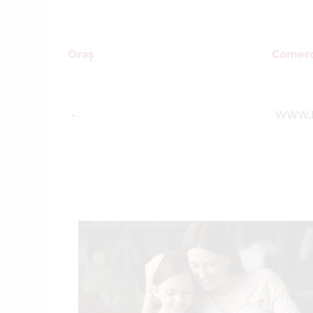
Oraș
Comerc
-
WWW.P