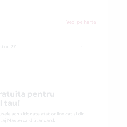
Vezi pe harta
si nr. 27
-
ratuita pentru
l tau!
ele achizitionate atat online cat si din
antaj Mastercard Standard.