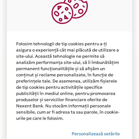
Aceasta lista este actualizata periodic cu informatiile
primite de la fiecare comerciant partener Card Avantaj.
Ne cerem scuze pentru eventualele erori aparute
independent de vointa noastra.
Plata in 6 rate fara dobanda prin Card Avantaj este
disponibila in magazinul online WWW.PETIT-BEBE.RO
Folosim tehnologii de tip cookies pentru a-ți
din lista.
asigura o experiență cât mai plăcută de utilizare a
site-ului. Această tehnologie ne permite să
analizăm performanța site-ului, să îi îmbunătățim
permanent funcționalitățile și să afișăm un
conținut și reclame personalizate, în funcție de
preferințele tale. De asemenea, utilizăm fișierele
de tip cookies pentru activitățile specifice
publicității în mediul online, pentru promovarea
produselor și serviciilor financiare oferite de
Nexent Bank. Nu stocăm informații personale
sensibile, cum ar fi adresa ta sau parole, în cookie-
urile pe care le folosim.
Personalizează setările