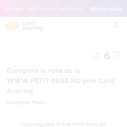
vantaj • Aplică acum și bucură-te de acces gratuit la loun
Află mai multe
Toggl
navig
6
NR.
RATE
Cumpara in rate de la
WWW.PETIT-BEBE.RO prin Card
Avantaj
Categorie
: Moda
Listă magazine WWW.PETIT-BEBE.RO