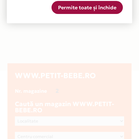
Permite toate și închide
WWW.PETIT-BEBE.RO
2
Nr. magazine
Caută un magazin WWW.PETIT-
BEBE.RO