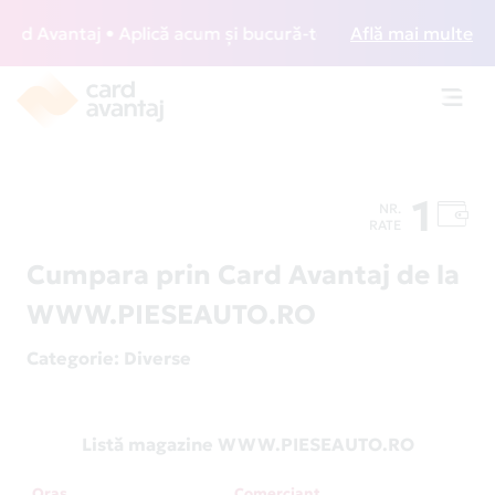
d Avantaj • Aplică acum și bucură-te de acces gratuit la lo
Află mai multe
Toggl
navig
1
NR.
RATE
Cumpara prin Card Avantaj de la
WWW.PIESEAUTO.RO
Categorie
: Diverse
Listă magazine WWW.PIESEAUTO.RO
Oraș
Comerciant