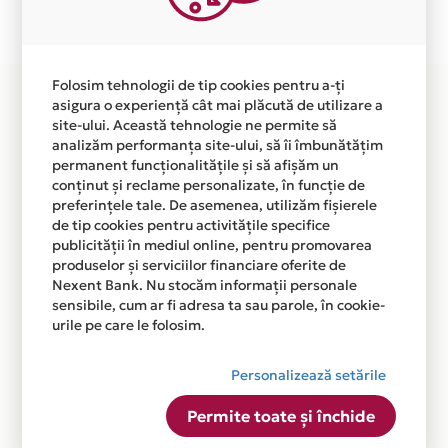
disponibila in magazinul online WWW.PIESEAUTO.RO
din lista.
Folosim tehnologii de tip cookies pentru a-ți
asigura o experiență cât mai plăcută de utilizare a
site-ului. Această tehnologie ne permite să
analizăm performanța site-ului, să îi îmbunătățim
permanent funcționalitățile și să afișăm un
conținut și reclame personalizate, în funcție de
preferințele tale. De asemenea, utilizăm fișierele
de tip cookies pentru activitățile specifice
publicității în mediul online, pentru promovarea
produselor și serviciilor financiare oferite de
Nexent Bank. Nu stocăm informații personale
sensibile, cum ar fi adresa ta sau parole, în cookie-
urile pe care le folosim.
Personalizează setările
Permite toate și închide