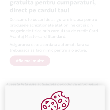
gratuita pentru cumparaturi,
direct pe cardul tau!
De acum, te bucuri de asigurare inclusa pentru
produsele achizitionate atat online cat si din
magazinele fizice prin cardul tau de credit Card
Avantaj Mastercard Standard.
Asigurarea este acordata automat, fara sa
trebuiasca sa faci nimic pentru a o activa.
Afla mai multe
Aceasta lista este actualizata periodic cu informatiile
primite de la fiecare comerciant partener Card Avantaj.
Ne cerem scuze pentru eventualele erori aparute
independent de vointa noastra.
Plata in 1 rate fara dobanda prin Card Avantaj este