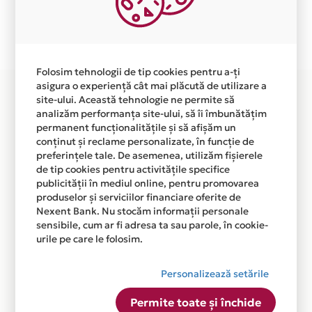
Plata in 6 rate fara dobanda prin Card Avantaj este
disponibila in magazinul online WWW.PONTICTOUR.RO
din lista.
Folosim tehnologii de tip cookies pentru a-ți
asigura o experiență cât mai plăcută de utilizare a
site-ului. Această tehnologie ne permite să
analizăm performanța site-ului, să îi îmbunătățim
permanent funcționalitățile și să afișăm un
conținut și reclame personalizate, în funcție de
preferințele tale. De asemenea, utilizăm fișierele
de tip cookies pentru activitățile specifice
publicității în mediul online, pentru promovarea
produselor și serviciilor financiare oferite de
Nexent Bank. Nu stocăm informații personale
sensibile, cum ar fi adresa ta sau parole, în cookie-
urile pe care le folosim.
Personalizează setările
Permite toate și închide