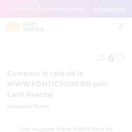
 acum și bucură-te de acces gratuit la lounge-uri din între
Află mai multe
Toggl
navig
6
NR.
RATE
Cumpara in rate de la
WWW.PONTICTOUR.RO prin
Card Avantaj
Categorie
: Turism
Listă magazine WWW.PONTICTOUR.RO