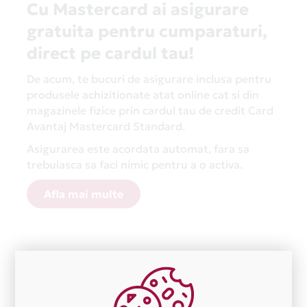
Cu Mastercard ai asigurare
gratuita pentru cumparaturi,
direct pe cardul tau!
De acum, te bucuri de asigurare inclusa pentru
produsele achizitionate atat online cat si din
magazinele fizice prin cardul tau de credit Card
Avantaj Mastercard Standard.
Asigurarea este acordata automat, fara sa
trebuiasca sa faci nimic pentru a o activa.
Afla mai multe
Aceasta lista este actualizata periodic cu informatiile
primite de la fiecare comerciant partener Card Avantaj.
Ne cerem scuze pentru eventualele erori aparute
independent de vointa noastra.