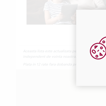
Aceasta lista este actualizata periodic cu inform
independent de vointa noastra.
Plata in 12 rate fara dobanda prin Card Avantaj