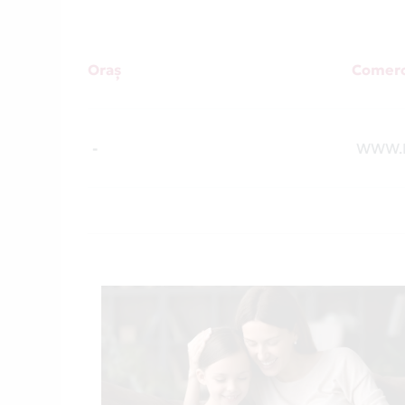
Oraș
Comerc
-
WWW.P