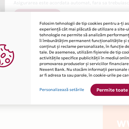
Asigurarea este acordata automat, fara sa trebuiasca
Afla mai multe
Folosim tehnologii de tip cookies pentru a-ți a
experiență cât mai plăcută de utilizare a site-u
tehnologie ne permite să analizăm performanța
îi îmbunătățim permanent funcționalitățile și 
conținut și reclame personalizate, în funcție d
tale. De asemenea, utilizăm fișierele de tip co
activitățile specifice publicității în mediul onl
atiile primite de la fiecare comerciant partener Card Avantaj. 
promovarea produselor și serviciilor financiare
Nexent Bank. Nu stocăm informații personale 
ar fi adresa ta sau parole, în cookie-urile pe car
 este disponibila in magazinul online WWW.PRIMA-SHOP.RO din l
Personalizează setările
Permite toate 
W