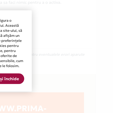
 sa faci nimic pentru a o activa.
sigura o
lui. Această
 site-ului, să
să afișăm un
e preferințele
okies pentru
ine, pentru
Ne cerem scuze pentru eventualele erori aparute
 oferite de
sensibile, cum
e le folosim.
ista.
și închide
WW.PRIMA-