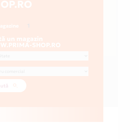
OP.RO
1
magazine
tă un magazin
.PRIMA-SHOP.RO
ută