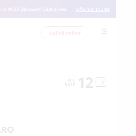
ZZ Discount Club și rezervări la preț redus
Află mai multe
• Zboară 
Aplică online
Toggle
navigation
12
NR.
RATE
.RO