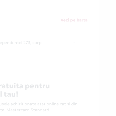
Vezi pe harta
dependentei 273, corp
-
ratuita pentru
l tau!
ele achizitionate atat online cat si din
antaj Mastercard Standard.