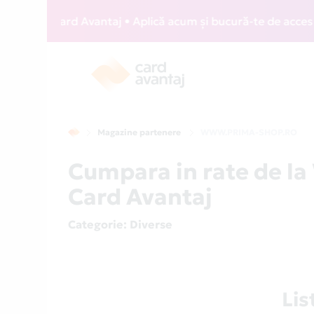
WIZZ Card Avantaj • Aplică acum și bucură-te de acces gratu
Magazine partenere
WWW.PRIMA-SHOP.RO
Cumpara in rate de 
Card Avantaj
Categorie
: Diverse
Li