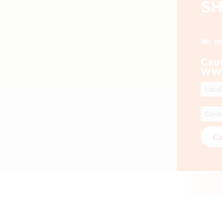
SH
Nr. 
Cau
WWW
Ca