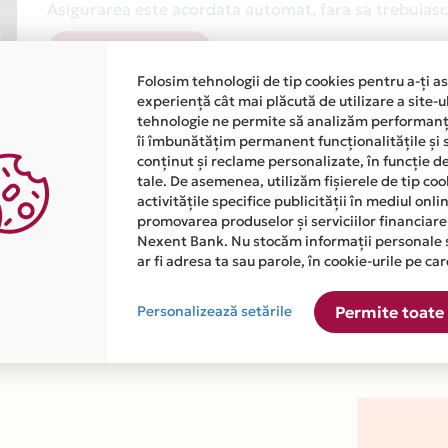
Asigurarea este acordata automat, fara sa trebuiasca
Afla mai multe
Folosim tehnologii de tip cookies pentru a-ți a
experiență cât mai plăcută de utilizare a site-u
tehnologie ne permite să analizăm performanța
îi îmbunătățim permanent funcționalitățile și 
conținut și reclame personalizate, în funcție d
tale. De asemenea, utilizăm fișierele de tip co
activitățile specifice publicității în mediul onl
atiile primite de la fiecare comerciant partener Card Avantaj. 
promovarea produselor și serviciilor financiare
Nexent Bank. Nu stocăm informații personale 
ar fi adresa ta sau parole, în cookie-urile pe car
ste disponibila in magazinul online WWW.PRIORITAR.RO din lista
Personalizează setările
Permite toate 