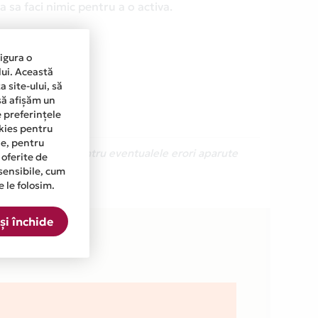
 sa faci nimic pentru a o activa.
sigura o
lui. Această
 site-ului, să
să afișăm un
e preferințele
okies pentru
ine, pentru
Ne cerem scuze pentru eventualele erori aparute
 oferite de
sensibile, cum
e le folosim.
.
și închide