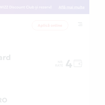
iscount Club și rezervări la preț redus
Află mai multe
• Zboară mai
Aplică online
Toggle
navigation
ard
4
NR.
RATE
RO