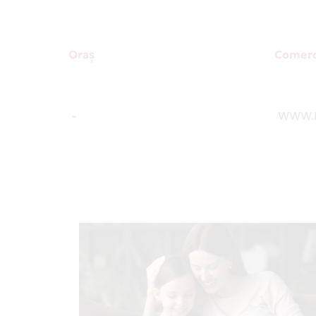
Oraș
Comerc
-
WWW.P