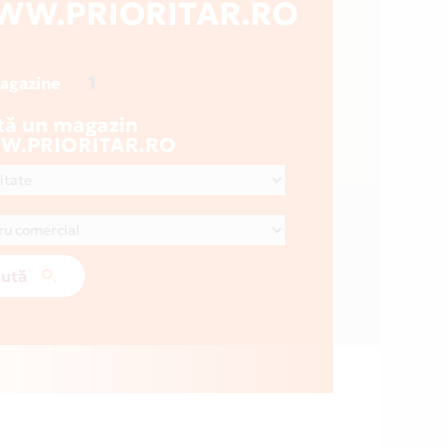
WW.PRIORITAR.RO
1
magazine
tă un magazin
.PRIORITAR.RO
ută