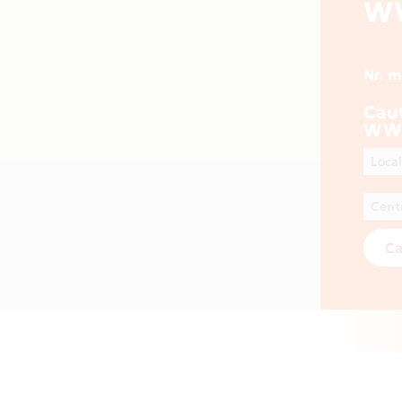
W
Nr. 
Cau
WWW
Ca