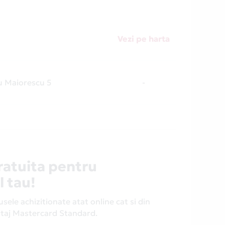
Vezi pe harta
u Maiorescu 5
-
ratuita pentru
l tau!
ele achizitionate atat online cat si din
antaj Mastercard Standard.