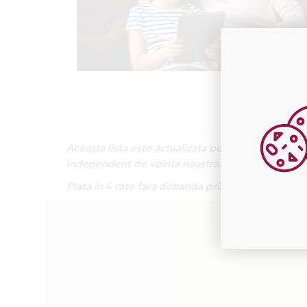
Aceasta lista este actualizata periodic cu inform
independent de vointa noastra.
Plata in 4 rate fara dobanda prin Card Avantaj e