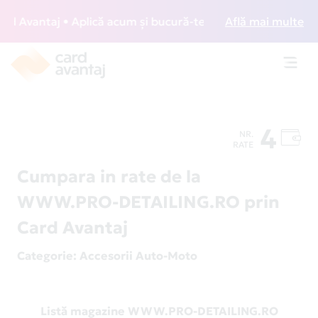
 Avantaj • Aplică acum și bucură-te de acces gratuit la lou
Află mai multe
Toggl
navig
4
NR.
RATE
Cumpara in rate de la
WWW.PRO-DETAILING.RO prin
Card Avantaj
Categorie
: Accesorii Auto-Moto
Listă magazine WWW.PRO-DETAILING.RO