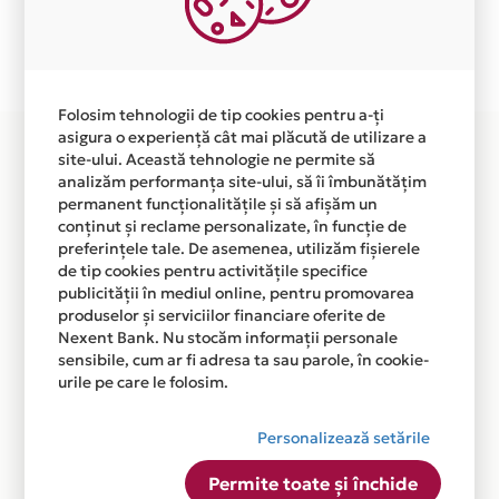
Plata in 4 rate fara dobanda prin Card Avantaj este
disponibila in magazinul online WWW.PRO-
DETAILING.RO din lista.
Folosim tehnologii de tip cookies pentru a-ți
asigura o experiență cât mai plăcută de utilizare a
site-ului. Această tehnologie ne permite să
analizăm performanța site-ului, să îi îmbunătățim
permanent funcționalitățile și să afișăm un
conținut și reclame personalizate, în funcție de
preferințele tale. De asemenea, utilizăm fișierele
de tip cookies pentru activitățile specifice
publicității în mediul online, pentru promovarea
produselor și serviciilor financiare oferite de
Nexent Bank. Nu stocăm informații personale
sensibile, cum ar fi adresa ta sau parole, în cookie-
urile pe care le folosim.
Personalizează setările
Permite toate și închide