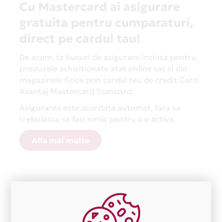
Cu Mastercard ai asigurare
gratuita pentru cumparaturi,
direct pe cardul tau!
De acum, te bucuri de asigurare inclusa pentru
produsele achizitionate atat online cat si din
magazinele fizice prin cardul tau de credit Card
Avantaj Mastercard Standard.
Asigurarea este acordata automat, fara sa
trebuiasca sa faci nimic pentru a o activa.
Afla mai multe
Aceasta lista este actualizata periodic cu informatiile
primite de la fiecare comerciant partener Card Avantaj.
Ne cerem scuze pentru eventualele erori aparute
independent de vointa noastra.