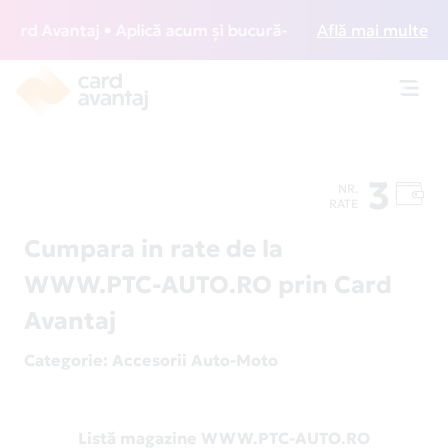
rd Avantaj • Aplică acum și bucură-te de acces gratuit la l
Află mai multe
Toggl
navig
3
NR.
RATE
Cumpara in rate de la
WWW.PTC-AUTO.RO prin Card
Avantaj
Categorie
: Accesorii Auto-Moto
Listă magazine WWW.PTC-AUTO.RO