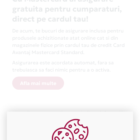
gratuita pentru cumparaturi,
direct pe cardul tau!
De acum, te bucuri de asigurare inclusa pentru
produsele achizitionate atat online cat si din
magazinele fizice prin cardul tau de credit Card
Avantaj Mastercard Standard.
Asigurarea este acordata automat, fara sa
trebuiasca sa faci nimic pentru a o activa.
Afla mai multe
Aceasta lista este actualizata periodic cu informatiile
primite de la fiecare comerciant partener Card Avantaj.
Ne cerem scuze pentru eventualele erori aparute
independent de vointa noastra.