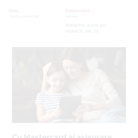
Oraș
Comerciant
Centru comercial
Adresa
-
WWW.PTC-AUTO.RO
-
-
VRANCEI, NR. 20
Cu Mastercard ai asigurare