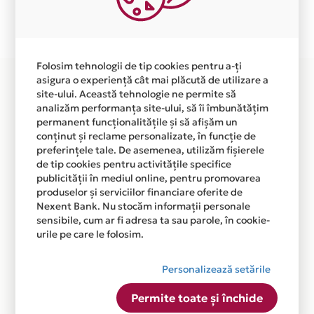
Plata in 3 rate fara dobanda prin Card Avantaj este
disponibila in magazinul online WWW.PTC-AUTO.RO din
lista.
Folosim tehnologii de tip cookies pentru a-ți
asigura o experiență cât mai plăcută de utilizare a
site-ului. Această tehnologie ne permite să
analizăm performanța site-ului, să îi îmbunătățim
permanent funcționalitățile și să afișăm un
conținut și reclame personalizate, în funcție de
preferințele tale. De asemenea, utilizăm fișierele
de tip cookies pentru activitățile specifice
publicității în mediul online, pentru promovarea
produselor și serviciilor financiare oferite de
Nexent Bank. Nu stocăm informații personale
sensibile, cum ar fi adresa ta sau parole, în cookie-
urile pe care le folosim.
Personalizează setările
Permite toate și închide