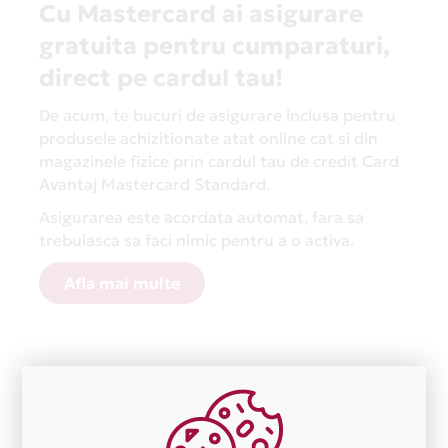
Cu Mastercard ai asigurare
gratuita pentru cumparaturi,
direct pe cardul tau!
De acum, te bucuri de asigurare inclusa pentru
produsele achizitionate atat online cat si din
magazinele fizice prin cardul tau de credit Card
Avantaj Mastercard Standard.
Asigurarea este acordata automat, fara sa
trebuiasca sa faci nimic pentru a o activa.
Afla mai multe
Aceasta lista este actualizata periodic cu informatiile
primite de la fiecare comerciant partener Card Avantaj.
Ne cerem scuze pentru eventualele erori aparute
independent de vointa noastra.