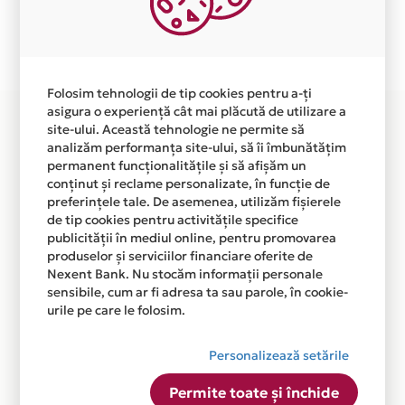
Plata in 12 rate fara dobanda prin Card Avantaj este
disponibila in magazinul online WWW.PUDRA.RO din
lista.
Folosim tehnologii de tip cookies pentru a-ți
asigura o experiență cât mai plăcută de utilizare a
site-ului. Această tehnologie ne permite să
analizăm performanța site-ului, să îi îmbunătățim
permanent funcționalitățile și să afișăm un
conținut și reclame personalizate, în funcție de
preferințele tale. De asemenea, utilizăm fișierele
de tip cookies pentru activitățile specifice
publicității în mediul online, pentru promovarea
produselor și serviciilor financiare oferite de
Nexent Bank. Nu stocăm informații personale
sensibile, cum ar fi adresa ta sau parole, în cookie-
urile pe care le folosim.
Personalizează setările
Permite toate și închide