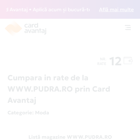
 Avantaj • Aplică acum și bucură-te de acces gratuit la lou
Află mai multe
Toggl
navig
12
NR.
RATE
Cumpara in rate de la
WWW.PUDRA.RO prin Card
Avantaj
Categorie
: Moda
Listă magazine WWW.PUDRA.RO